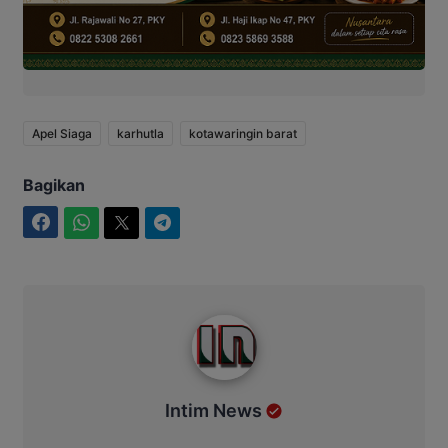
Apel Siaga
karhutla
kotawaringin barat
Bagikan
Facebook
WhatsApp
Twitter
Telegram
Intim News
Intim News