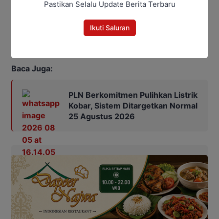
Pastikan Selalu Update Berita Terbaru
kesejahteraan masyarakat.
Ikuti Saluran
Penulis: Yusro
Editor: Andrian
Baca Juga:
PLN Berkomitmen Pulihkan Listrik
Kobar, Sistem Ditargetkan Normal
25 Agustus 2026