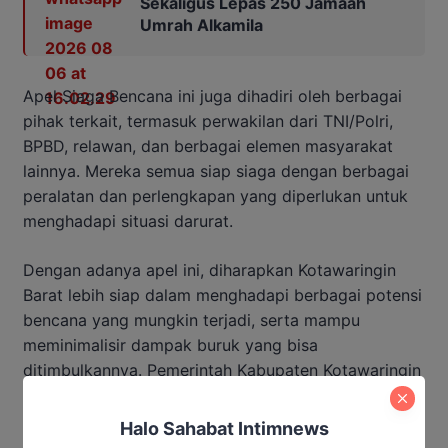
Sekaligus Lepas 250 Jamaah
Umrah Alkamila
Apel Siaga Bencana ini juga dihadiri oleh berbagai
pihak terkait, termasuk perwakilan dari TNI/Polri,
BPBD, relawan, dan berbagai elemen masyarakat
lainnya. Mereka semua siap siaga dengan berbagai
peralatan dan perlengkapan yang diperlukan untuk
menghadapi situasi darurat.
Dengan adanya apel ini, diharapkan Kotawaringin
Barat lebih siap dalam menghadapi berbagai potensi
bencana yang mungkin terjadi, serta mampu
meminimalisir dampak buruk yang bisa
ditimbulkannya. Pemerintah Kabupaten Kotawaringin
Barat berkomitmen untuk terus meningkatkan
kesiapsiagaan dan koordinasi dalam
Halo Sahabat Intimnews
penanggulangan bencana demi keselamatan dan