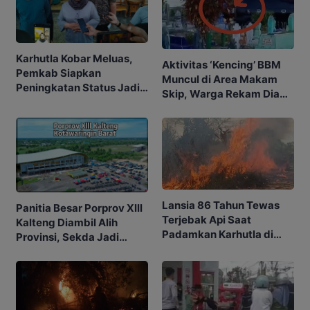
Karhutla Kobar Meluas,
Aktivitas ‘Kencing’ BBM
Pemkab Siapkan
Muncul di Area Makam
Peningkatan Status Jadi
Skip, Warga Rekam Diam-
Tanggap Darurat
diam
Lansia 86 Tahun Tewas
Panitia Besar Porprov Xlll
Terjebak Api Saat
Kalteng Diambil Alih
Padamkan Karhutla di
Provinsi, Sekda Jadi
Kebunnya
Ketua