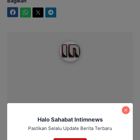
Bagikan
Facebook
WhatsApp
Twitter
Telegram
Intim News
Halo Sahabat Intimnews
Pastikan Selalu Update Berita Terbaru