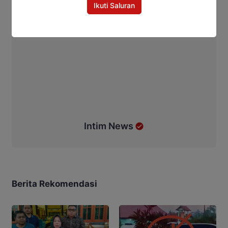
Ikuti Saluran
Intim News
Berita Rekomendasi