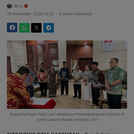
Bitro
.
10 November 2025 14:02
2 menit membaca
Facebook
WhatsApp
Twitter
Telegram
Bupati Katingan Saiful saat melakukan Penandatanganan Sertijab di
rumah jabatan Bupati setempat. (Ist)