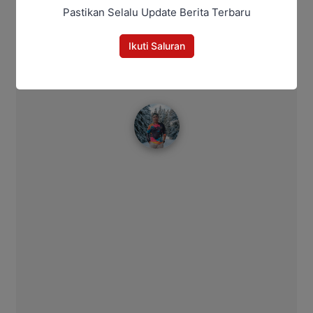
Pastikan Selalu Update Berita Terbaru
Bagikan
Ikuti Saluran
Facebook
WhatsApp
Twitter
Telegram
Bitro