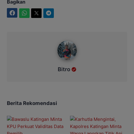
Bagikan
Facebook
WhatsApp
Twitter
Telegram
Bitro
Bitro
Berita Rekomendasi