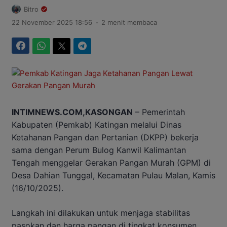
Bitro
.
22 November 2025 18:56
2 menit membaca
Facebook
WhatsApp
Twitter
Telegram
INTIMNEWS.COM,KASONGAN
– Pemerintah
Kabupaten (Pemkab) Katingan melalui Dinas
Ketahanan Pangan dan Pertanian (DKPP) bekerja
sama dengan Perum Bulog Kanwil Kalimantan
Tengah menggelar Gerakan Pangan Murah (GPM) di
Desa Dahian Tunggal, Kecamatan Pulau Malan, Kamis
(16/10/2025).
Langkah ini dilakukan untuk menjaga stabilitas
pasokan dan harga pangan di tingkat konsumen