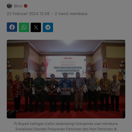
Bitro
.
22 Februari 2024 12:58
2 menit membaca
Facebook
WhatsApp
Twitter
Telegram
Pj Bupati katingan,Saiful dadampingi forkopinda usai membuka
Sosialisasi Standar Pelayanan Perizinan dan Non Perizinan di