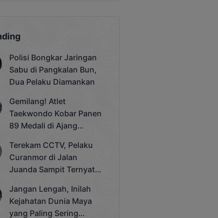
nding
Polisi Bongkar Jaringan
Sabu di Pangkalan Bun,
Dua Pelaku Diamankan
Gemilang! Atlet
Taekwondo Kobar Panen
89 Medali di Ajang
Bergengsi Rektor Unda
Terekam CCTV, Pelaku
Cup 2025
Curanmor di Jalan
Juanda Sampit Ternyata
Seorang PNS
Jangan Lengah, Inilah
Kejahatan Dunia Maya
yang Paling Sering