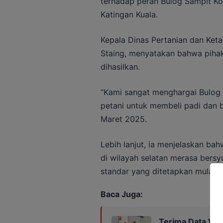
terhadap peran Bulog Sampit Ko
Katingan Kuala.
Kepala Dinas Pertanian dan Ket
Staing, menyatakan bahwa pihak
dihasilkan.
“Kami sangat menghargai Bulog
petani untuk membeli padi dan b
Maret 2025.
Lebih lanjut, ia menjelaskan ba
di wilayah selatan merasa bersy
standar yang ditetapkan mulai d
Baca Juga:
Terima Data War