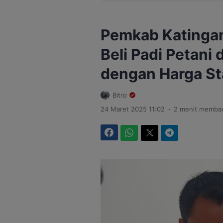
Pemkab Katinga
Beli Padi Petani 
dengan Harga St
Bitro
.
24 Maret 2025 11:02
2 menit memba
Facebook
WhatsApp
Twitter
Telegram