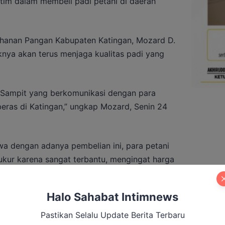
tim dalam membeli padi petani di daerah
ahanan Pangan Kabupaten Katingan, Mozard D.
nya akan terus menjaga kualitas padi yang
 Sampit yang berkomunikasi dengan para
eras di Katingan,” ungkap Mozard, Senin 24
hwa dengan adanya pembelian ini, para petani
ukur karena sangat terbantu, mengingat harga
ari Rp 6.500 per kilogram.
Halo Sahabat Intimnews
Pastikan Selalu Update Berita Terbaru
ga Meninggal dari Kelurahan, Bawaslu