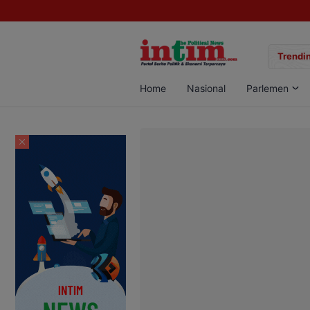
gan Sabu di Pangkalan Bun, Dua Pelaku Diamankan
Trendin
Home
Nasional
Parlemen