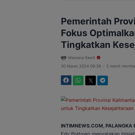
Pemerintah Prov
Fokus Optimalka
Tingkatkan Kese
Maulana Kawit
.
30 Maret 2024 09:38
2 menit memba
Facebook
WhatsApp
Twitter
Telegram
INTIMNEWS.COM, PALANGKA 
Edy Pratowo menyatakan inisiat