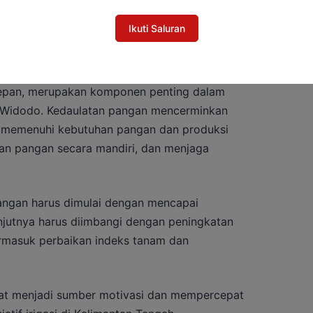
Ikuti Saluran
daulatan pangan, khususnya dalam menghadapi
 depan, merupakan komponen penting dalam
o Widodo. Kedaulatan pangan mencerminkan
 memenuhi kebutuhan pangan dan produksi
kan pangan secara mandiri, dan menjaga
angan harus dimulai dengan mencapai
jutnya harus diimbangi dengan peningkatan
ermasuk perbaikan indeks tanam dan
apat menjadi sumber motivasi dan mempercepat