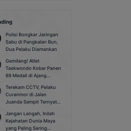
nding
Polisi Bongkar Jaringan
Sabu di Pangkalan Bun,
Dua Pelaku Diamankan
Gemilang! Atlet
Taekwondo Kobar Panen
89 Medali di Ajang
Bergengsi Rektor Unda
Terekam CCTV, Pelaku
Cup 2025
Curanmor di Jalan
Juanda Sampit Ternyata
Seorang PNS
Jangan Lengah, Inilah
Kejahatan Dunia Maya
yang Paling Sering