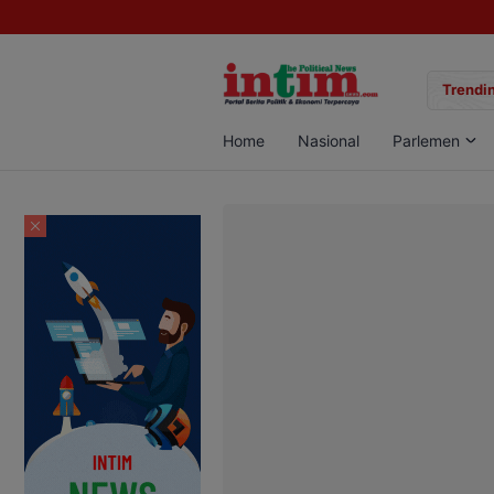
gan Sabu di Pangkalan Bun, Dua Pelaku Diamankan
Trendin
Home
Nasional
Parlemen