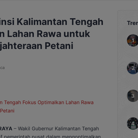
insi Kalimantan Tengah
Tre
n Lahan Rawa untuk
jahteraan Petani
ca
RAYA
– Wakil Gubernur Kalimantan Tengah
if pemerintah pusat dalam mengoptimalkan