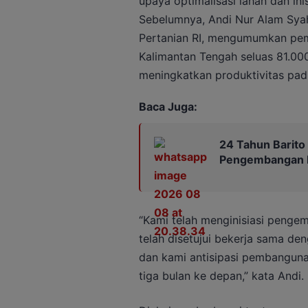
upaya optimalisasi lahan dan inis
Sebelumnya, Andi Nur Alam Syah
Pertanian RI, mengumumkan pem
Kalimantan Tengah seluas 81.000
meningkatkan produktivitas padi
Baca Juga:
24 Tahun Barito
Pengembangan P
“Kami telah menginisiasi penge
telah disetujui bekerja sama de
dan kami antisipasi pembangun
tiga bulan ke depan,” kata Andi.