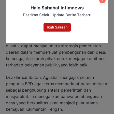
Halo Sahabat Intimnews
Kumpulkan Kades se-Kalteng,
Pastikan Selalu Update Berita Terbaru
Agustiar Sabran Tekankan Tiga
Pesan Penting
Ikuti Saluran
Gubernur berharap pengurus Abpednas yang baru
dilantik dapat menjadi mitra strategis pemerintah
daerah dalam memperkuat pembangunan dari desa.
Ia mengajak seluruh pihak untuk menjaga komitmen
terhadap pelayanan publik yang lebih baik.
Di akhir sambutan, Agustiar mengajak seluruh
pengurus BPD agar terus memperkuat peran mereka
sebagai penghubung antara pemerintah dan
masyarakat. Ia menegaskan bahwa pembangunan
desa yang berkualitas akan menjadi pilar utama
kemajuan Kalimantan Tengah.