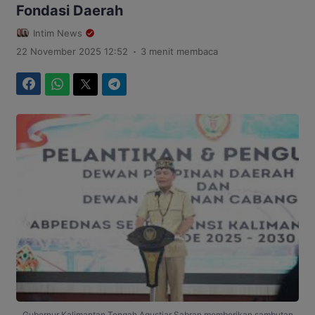
Fondasi Daerah
Intim News
.
22 November 2025 12:52
3 menit membaca
Facebook
WhatsApp
Twitter
Telegram
Gubernur Kalimantan Tengah Agustiar Sabran memberikan sambutan