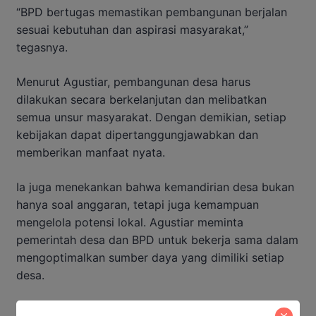
“BPD bertugas memastikan pembangunan berjalan
sesuai kebutuhan dan aspirasi masyarakat,”
tegasnya.
Menurut Agustiar, pembangunan desa harus
dilakukan secara berkelanjutan dan melibatkan
semua unsur masyarakat. Dengan demikian, setiap
kebijakan dapat dipertanggungjawabkan dan
memberikan manfaat nyata.
Ia juga menekankan bahwa kemandirian desa bukan
hanya soal anggaran, tetapi juga kemampuan
mengelola potensi lokal. Agustiar meminta
pemerintah desa dan BPD untuk bekerja sama dalam
mengoptimalkan sumber daya yang dimiliki setiap
desa.
Baca Juga: