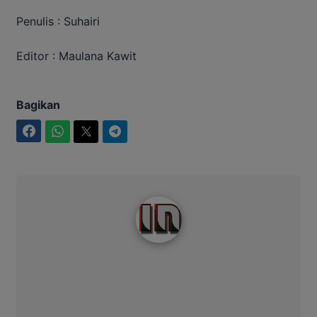
Penulis : Suhairi
Editor : Maulana Kawit
Bagikan
Facebook
WhatsApp
Twitter
Telegram
Intim News