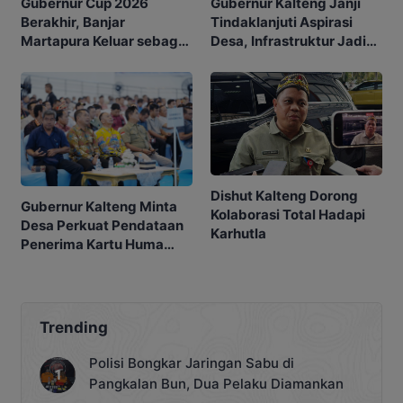
Gubernur Kalteng Janji
Gubernur Cup 2026
Tindaklanjuti Aspirasi
Berakhir, Banjar
Desa, Infrastruktur Jadi
Martapura Keluar sebagai
Prioritas
Juara
Dishut Kalteng Dorong
Gubernur Kalteng Minta
Kolaborasi Total Hadapi
Desa Perkuat Pendataan
Karhutla
Penerima Kartu Huma
Betang Sejahtera
Trending
Polisi Bongkar Jaringan Sabu di
Pangkalan Bun, Dua Pelaku Diamankan