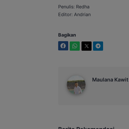
Penulis: Redha
Editor: Andrian
Bagikan
Facebook
WhatsApp
Twitter
Telegram
Maulana Kawit
Maulana Kawit