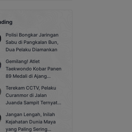
nding
Polisi Bongkar Jaringan
Sabu di Pangkalan Bun,
Dua Pelaku Diamankan
Gemilang! Atlet
Taekwondo Kobar Panen
89 Medali di Ajang
Bergengsi Rektor Unda
Terekam CCTV, Pelaku
Cup 2025
Curanmor di Jalan
Juanda Sampit Ternyata
Seorang PNS
Jangan Lengah, Inilah
Kejahatan Dunia Maya
yang Paling Sering