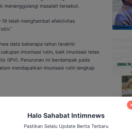
uk menanggulangi masalah tersebut.
19 telah menghambat efektivitas
utin.”
wa data beberapa tahun terakhir
kupan imunisasi rutin, baik imunisasi tetes
lio (IPV). Penurunan ini berdampak pada
elum mendapatkan imunisasi rutin lengkap
orong Kolaborasi Total Hadapi Karhutla
Halo Sahabat Intimnews
Pastikan Selalu Update Berita Terbaru