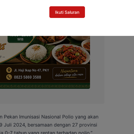
Ikuti Saluran
n Pekan Imunisasi Nasional Polio yang akan
9 Juli 2024, bersamaan dengan 27 provinsi
ia 0-7 tahun yang rentan terhadap polio,”