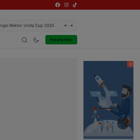
ngsi Rektor Unda Cup 2025
Terekam CCTV, Pelaku Curanmor di Jalan 
estyle
Entertainment
Pasang Iklan