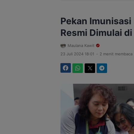
Pekan Imunisasi 
Resmi Dimulai d
Maulana Kawit
.
23 Juli 2024 18:01
2 menit membaca
Facebook
WhatsApp
Twitter
Telegram