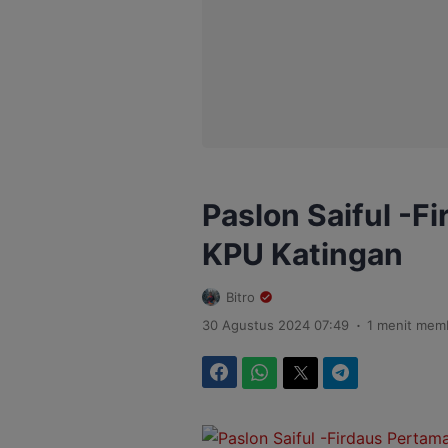
Paslon Saiful -F
KPU Katingan
Bitro
.
30 Agustus 2024 07:49
1 menit mem
Facebook
WhatsApp
Twitter
Telegram