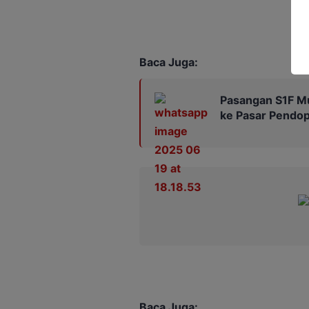
Baca Juga:
Pasangan S1F M
ke Pasar Pendo
Baca Juga: