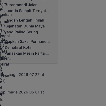
Cup 2025
Curanmor di Jalan
Juanda Sampit Ternyata
Seorang PNS
Jangan Lengah, Inilah
Kejahatan Dunia Maya
yang Paling Sering
Terjadi
Siapkan Saksi Permanen,
Demokrat Kotim
Panaskan Mesin Partai
Hadapi Pemilu 2029