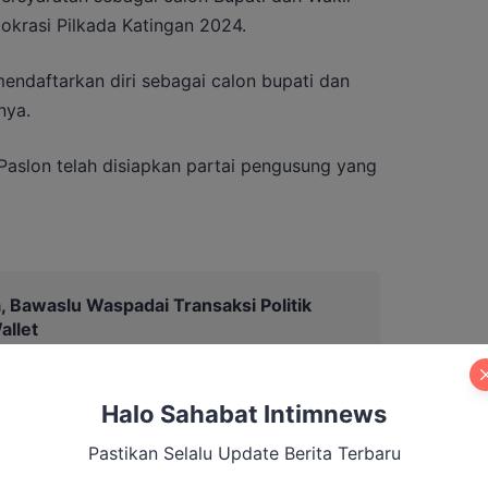
okrasi Pilkada Katingan 2024.
mendaftarkan diri sebagai calon bupati dan
nya.
 Paslon telah disiapkan partai pengusung yang
, Bawaslu Waspadai Transaksi Politik
llet
Halo Sahabat Intimnews
lah di siapkan,”pingkasnya.
Pastikan Selalu Update Berita Terbaru