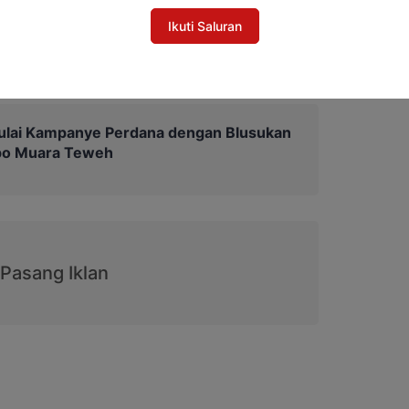
Ikuti Saluran
ulai Kampanye Perdana dengan Blusukan
po Muara Teweh