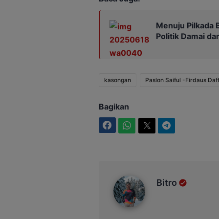
Menuju Pilkada B
Politik Damai d
kasongan
Paslon Saiful -Firdaus Da
Bagikan
Facebook
WhatsApp
Twitter
Telegram
Bitro
Bitro