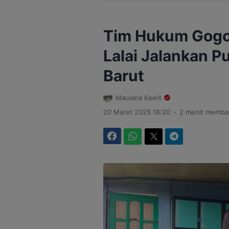
Tim Hukum Gogo-
Lalai Jalankan 
Barut
Maulana Kawit
.
20 Maret 2025 18:20
2 menit memba
Facebook
WhatsApp
Twitter
Telegram