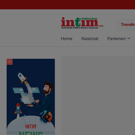
gan Sabu di Pangkalan Bun, Dua Pelaku Diamankan
Trendin
Home
Nasional
Parlemen