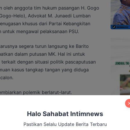
an oleh anggota tim hukum pasangan H. Gogo
Gogo-Helo), Advokat M. Junaedi Lumban
enugasan khusus dari Partai Kebangkitan
h untuk mengawal pelaksanaan PSU.
arusnya segera turun langsung ke Barito
tkan dalam putusan MK. Hal ini untuk
terkait dengan situasi politik pascaputusan
emuan kasus tangkap tangan yang diduga
calon.
mbiarkan polemik berlarut-larut.
 bertindak sebagai satu kesatuan. Tidak ada
 antara Bawaslu kabupaten, provinsi, dan
Halo Sahabat Intimnews
u sebagai satu entitas yang bertindak
unaedi, Kamis (20/3/2025), di Muara Teweh.
Pastikan Selalu Update Berita Terbaru