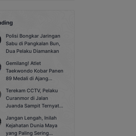
nding
Polisi Bongkar Jaringan
Sabu di Pangkalan Bun,
Dua Pelaku Diamankan
Gemilang! Atlet
Taekwondo Kobar Panen
89 Medali di Ajang
Bergengsi Rektor Unda
Terekam CCTV, Pelaku
Cup 2025
Curanmor di Jalan
Juanda Sampit Ternyata
Seorang PNS
Jangan Lengah, Inilah
Kejahatan Dunia Maya
yang Paling Sering