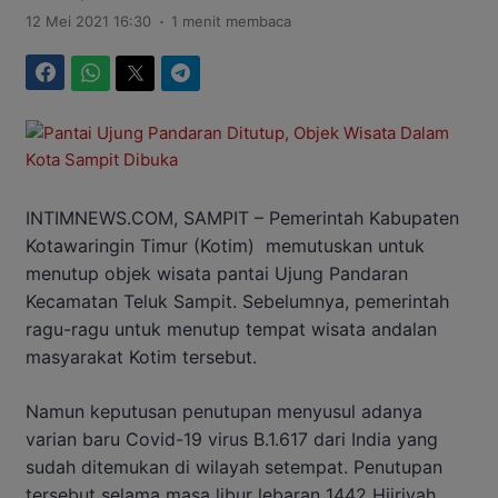
.
12 Mei 2021 16:30
1 menit membaca
Facebook
WhatsApp
Twitter
Telegram
INTIMNEWS.COM, SAMPIT – Pemerintah Kabupaten
Kotawaringin Timur (Kotim) memutuskan untuk
menutup objek wisata pantai Ujung Pandaran
Kecamatan Teluk Sampit. Sebelumnya, pemerintah
ragu-ragu untuk menutup tempat wisata andalan
masyarakat Kotim tersebut.
Namun keputusan penutupan menyusul adanya
varian baru Covid-19 virus B.1.617 dari India yang
sudah ditemukan di wilayah setempat. Penutupan
tersebut selama masa libur lebaran 1442 Hijriyah.