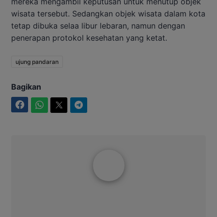
mereka mengambil keputusan untuk menutup objek
wisata tersebut. Sedangkan objek wisata dalam kota
tetap dibuka selaa libur lebaran, namun dengan
penerapan protokol kesehatan yang ketat.
ujung pandaran
Bagikan
Facebook
WhatsApp
Twitter
Telegram
Aditya Lukmantoro