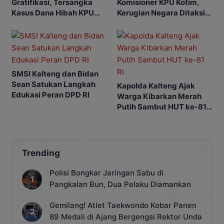
Gratifikasi, Tersangka
Komisioner KPU Kotim,
Kasus Dana Hibah KPU
Kerugian Negara Ditaksir
Kotim Bisa Bertambah
Capai Rp10 M
SMSI Kalteng dan Bidan
Sean Satukan Langkah
Kapolda Kalteng Ajak
Edukasi Peran DPD RI
Warga Kibarkan Merah
Putih Sambut HUT ke-81
RI
Trending
Polisi Bongkar Jaringan Sabu di
Pangkalan Bun, Dua Pelaku Diamankan
Gemilang! Atlet Taekwondo Kobar Panen
89 Medali di Ajang Bergengsi Rektor Unda