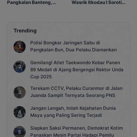
Pangkalan Banteng,
Wasrik Itkodau I Soroti
Kemanunggalan TNI-
SDM hingga Kinerja
Rakyat Jadi Kunci
Satuan
Trending
Polisi Bongkar Jaringan Sabu di
Pangkalan Bun, Dua Pelaku Diamankan
Gemilang! Atlet Taekwondo Kobar Panen
89 Medali di Ajang Bergengsi Rektor Unda
Cup 2025
Terekam CCTV, Pelaku Curanmor di Jalan
Juanda Sampit Ternyata Seorang PNS
Jangan Lengah, Inilah Kejahatan Dunia
Maya yang Paling Sering Terjadi
Siapkan Saksi Permanen, Demokrat Kotim
Panaskan Mesin Partai Hadapi Pemilu