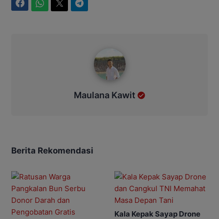
Facebook
WhatsApp
Twitter
Telegram
Maulana Kawit
Maulana Kawit
Berita Rekomendasi
Kala Kepak Sayap Drone