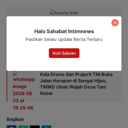
Halo Sahabat Intimnews
Penulis : Yusro
Pastikan Selalu Update Berita Terbaru
Editor : Maulana Kawit
Ikuti Saluran
Baca Juga:
Kala Drone dan Prajurit TNI Buka
Jalan Harapan di Sungai Hijau,
TMMD Ubah Wajah Desa Tani
Kobar
Bagikan