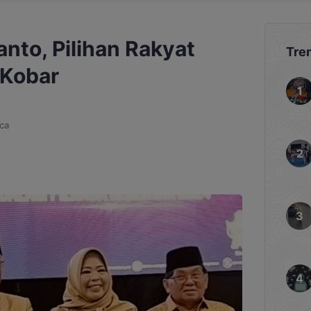
nto, Pilihan Rakyat
Tre
 Kobar
ca