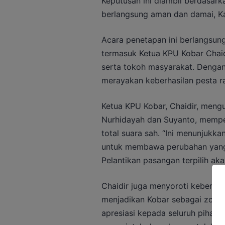
Keputusan ini diambil berdasark
berlangsung aman dan damai, Ka
Acara penetapan ini berlangsun
termasuk Ketua KPU Kobar Chaidi
serta tokoh masyarakat. Denga
merayakan keberhasilan pesta r
Ketua KPU Kobar, Chaidir, meng
Nurhidayah dan Suyanto, memper
total suara sah. “Ini menunjuk
untuk membawa perubahan yang l
Pelantikan pasangan terpilih ak
Chaidir juga menyoroti keberhasi
menjadikan Kobar sebagai zona 
apresiasi kepada seluruh pihak