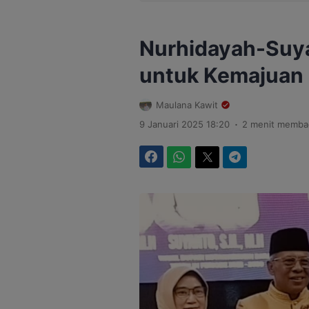
Nurhidayah-Suya
untuk Kemajuan
Maulana Kawit
.
9 Januari 2025 18:20
2 menit memba
Facebook
WhatsApp
Twitter
Telegram