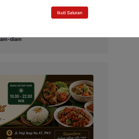
mendukung pelaksanaan Pilkada dengan aman.
Ikuti Saluran
ing’ BBM Muncul di Area Makam Skip,
iam-diam