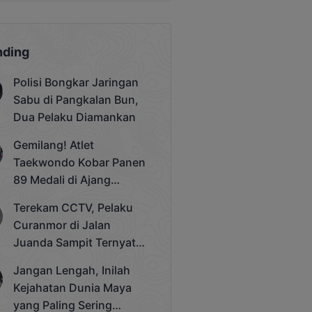
nding
Polisi Bongkar Jaringan
Sabu di Pangkalan Bun,
Dua Pelaku Diamankan
Gemilang! Atlet
Taekwondo Kobar Panen
89 Medali di Ajang
Bergengsi Rektor Unda
Terekam CCTV, Pelaku
Cup 2025
Curanmor di Jalan
Juanda Sampit Ternyata
Seorang PNS
Jangan Lengah, Inilah
Kejahatan Dunia Maya
yang Paling Sering