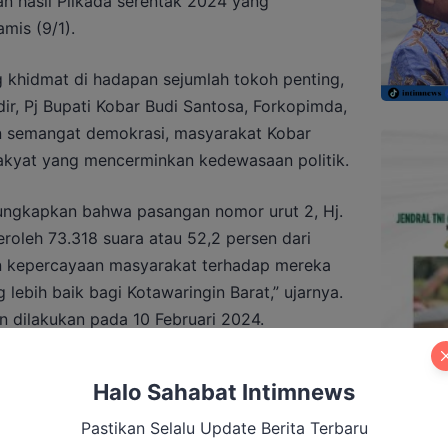
an hasil Pilkada serentak 2024 yang
mis (9/1).
g khidmat di hadapan sejumlah tokoh penting,
r, Pj Bupati Kobar Budi Santosa, Forkopimda,
n semangat demokrasi, masyarakat Kobar
akyat yang mencerminkan kedewasaan politik.
ungkapkan bahwa pasangan nomor urut 2, Hj.
oleh 73.318 suara atau 52,2 persen dari
kan kepercayaan masyarakat terhadap mereka
ebih baik bagi Kotawaringin Barat,” ujarnya.
an dilakukan pada 10 Februari 2024.
lan Pilkada kali ini yang bebas dari sengketa,
Halo Sahabat Intimnews
hijau dalam demokrasi. Ia memberikan
, termasuk masyarakat, aparat keamanan, dan
Pastikan Selalu Update Berita Terbaru