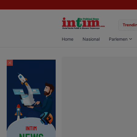
gan Sabu di Pangkalan Bun, Dua Pelaku Diamankan
Trendin
Home
Nasional
Parlemen