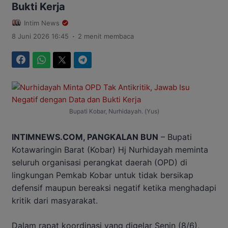
Bukti Kerja
Intim News
.
8 Juni 2026 16:45
2 menit membaca
Facebook
WhatsApp
Twitter
Telegram
Bupati Kobar, Nurhidayah. (Yus)
INTIMNEWS.COM, PANGKALAN BUN
– Bupati
Kotawaringin Barat (Kobar) Hj Nurhidayah meminta
seluruh organisasi perangkat daerah (OPD) di
lingkungan Pemkab Kobar untuk tidak bersikap
defensif maupun bereaksi negatif ketika menghadapi
kritik dari masyarakat.
Dalam rapat koordinasi yang digelar Senin (8/6),