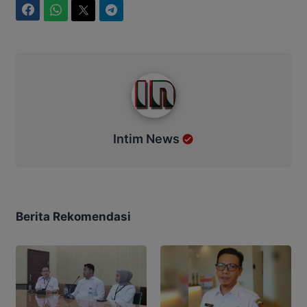
Facebook
WhatsApp
Twitter
Telegram
Intim News
Intim News
Berita Rekomendasi