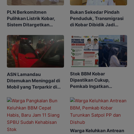
PLN Berkomitmen
Bukan Sekedar Pindah
Pulihkan Listrik Kobar,
Penduduk, Transmigrasi
Sistem Ditargetkan
di Kobar Dibidik Jadi
Normal 25 Agustus 2026
Pusat Ekonomi
Stok BBM Kobar
ASN Lamandau
Dipastikan Cukup,
Ditemukan Meninggal di
Pemkab Ingatkan
Mobil yang Terparkir di
Ancaman Pidana bagi
Pangkalan Bun
Penyalahgunaan
Warga Keluhkan Antrean