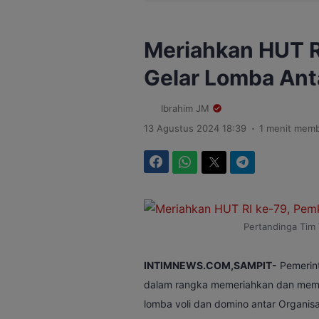
Meriahkan HUT R
Gelar Lomba Ant
Ibrahim JM
.
13 Agustus 2024 18:39
1 menit mem
Facebook
WhatsApp
Twitter
Telegram
Pertandinga Tim 
INTIMNEWS.COM,SAMPIT-
Pemerint
dalam rangka memeriahkan dan memp
lomba voli dan domino antar Organis