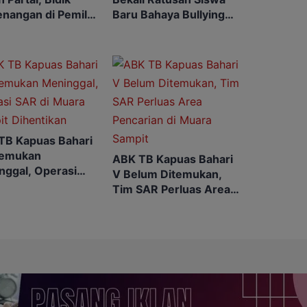
nangan di Pemilu
Baru Bahaya Bullying
atang
hingga Judol
TB Kapuas Bahari
temukan
ABK TB Kapuas Bahari
nggal, Operasi
V Belum Ditemukan,
di Muara Sampit
Tim SAR Perluas Area
ntikan
Pencarian di Muara
Sampit