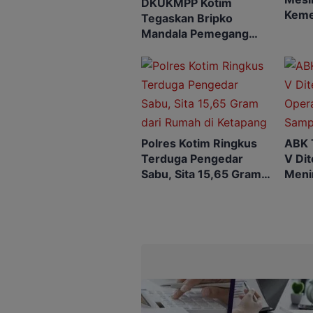
DKUKMPP Kotim
Keme
Tegaskan Bripko
Mend
Mandala Pemegang
Rekomendasi Koperasi
Makarti Jaya
Polres Kotim Ringkus
ABK 
Terduga Pengedar
V Di
Sabu, Sita 15,65 Gram
Meni
dari Rumah di Ketapang
SAR 
Dihe