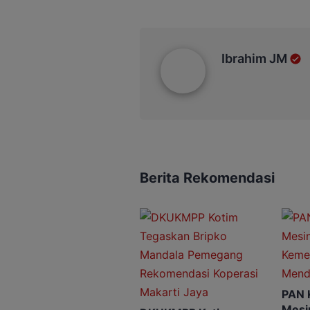
Ibrahim JM
Ibrahim JM
Berita Rekomendasi
PAN 
Mesin