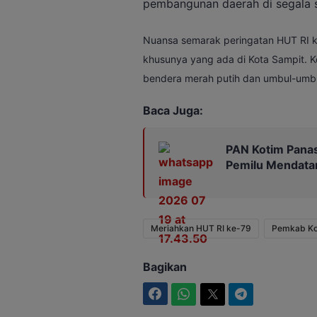
pembangunan daerah di segala s
Nuansa semarak peringatan HUT RI ke
khusunya yang ada di Kota Sampit. K
bendera merah putih dan umbul-umbu
Baca Juga:
PAN Kotim Panas
Pemilu Mendata
Meriahkan HUT RI ke-79
Pemkab Ko
Bagikan
Facebook
WhatsApp
Twitter
Telegram