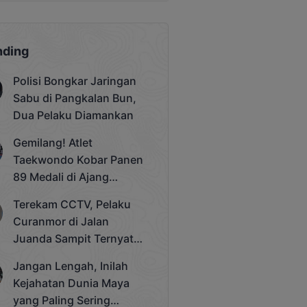
nding
Polisi Bongkar Jaringan
Sabu di Pangkalan Bun,
Dua Pelaku Diamankan
Gemilang! Atlet
Taekwondo Kobar Panen
89 Medali di Ajang
Bergengsi Rektor Unda
Terekam CCTV, Pelaku
Cup 2025
Curanmor di Jalan
Juanda Sampit Ternyata
Seorang PNS
Jangan Lengah, Inilah
Kejahatan Dunia Maya
yang Paling Sering