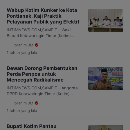
Bencana Nasional Tahun 2025.
Kegiatan ini dipusatkan di SMPN 8
Wabup Kotim Kunker ke Kota
Sampit, dimana acara ini juga
Pontianak, Kaji Praktik
dilaksanakan secara serentak di
Pelayanan Publik yang Efektif
seluruh wilayah Indonesia yang diikuti
lebih dari 10.000 peserta. Berdasarkan
INTIMNEWS.COM,SAMPIT – Wakil
adanya surat menteri pendidikan dasar
Bupati Kotawaringin Timur (Kotim)
dan menengah […]
Irawati lakukan kunjungan kerja ke Kota
Ibrahim JM
Pontianak untuk mengkaji strategi dan
1 tahun
yang lalu
praktik pelayanan publik yang efektif
demi meningkatkan kualitas layanan
kepada masyarakat pada Rabu 23 April
Dewan Dorong Pembentukan
2025. Dalam kunjungan Irawati
Perda Penpos untuk
disambut langsung oleh Wakil Wali Kota
Mencegah Radikalisme
Pontianak Bahasan, sebagai langkah
strategis dua daerah dalam
INTIMNEWS.COM,SAMPIT – Anggota
mempererat hubungan antara Pemkab
DPRD Kotawaringin Timur (Kotim)
[…]
Zainuddin, mendorong pemerintah
Ibrahim JM
setempat agar segera membuat
1 tahun
yang lalu
Peraturan Daerah (Perda) tentang
Pondok Pesantren. Menurutnya,
keberadaan Perda tersebut sangat
Bupati Kotim Pantau
penting demi mendukung pendidikan