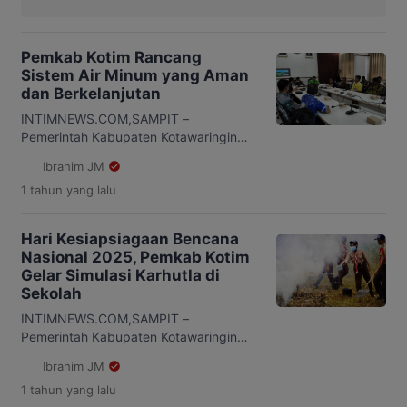
Pemkab Kotim Rancang
Sistem Air Minum yang Aman
dan Berkelanjutan
INTIMNEWS.COM,SAMPIT –
Pemerintah Kabupaten Kotawaringin
Timur menyelenggarakan Sharing
Ibrahim JM
Season Rencana Pengamanan Air
1 tahun
yang lalu
Minum (RPAM) bersama Direktur
Perumda Air Minum Tugu Tirta Kota
Malang, Priyo Sudibyo pada Jumat 9
Hari Kesiapsiagaan Bencana
Mei 2025. Kegiatan yang digelar di
Nasional 2025, Pemkab Kotim
Gedung B Sekda Kotim ini, Pemkab
Gelar Simulasi Karhutla di
Kotim dipimpin oleh Pj Sekda Masri dan
Sekolah
Asisten II Rody Kamislam dan
perwakilan lainya membahas […]
INTIMNEWS.COM,SAMPIT –
Pemerintah Kabupaten Kotawaringin
(Kotim) menggelar simulasi kebakaran
Ibrahim JM
hutan dan lahan (karhutla) di sekolah
1 tahun
yang lalu
dalam meramaikan hari Kesiapsiagaan