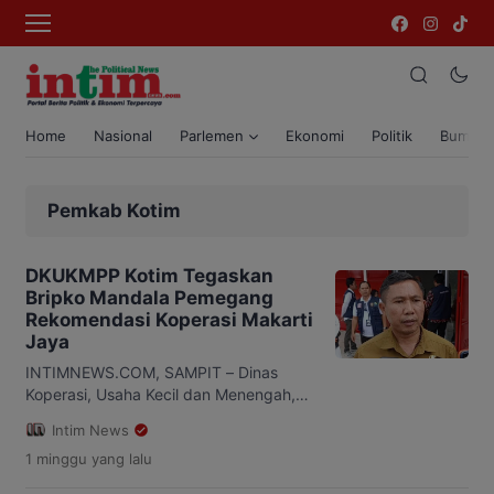
Home
Nasional
Parlemen
Ekonomi
Politik
Bumi T
Pemkab Kotim
DKUKMPP Kotim Tegaskan
Bripko Mandala Pemegang
Rekomendasi Koperasi Makarti
Jaya
INTIMNEWS.COM, SAMPIT – Dinas
Koperasi, Usaha Kecil dan Menengah,
Perindustrian dan Perdagangan
Intim News
(DKUKMPP) Kabupaten Kotawaringin
1 minggu
yang lalu
Timur (Kotim) menegaskan hanya
menerbitkan rekomendasi terkait