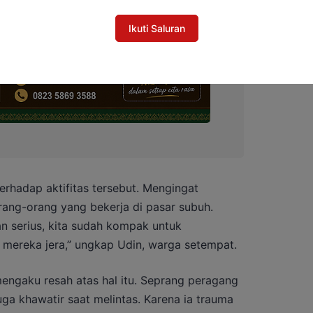
Ikuti Saluran
erhadap aktifitas tersebut. Mengingat
orang-orang yang bekerja di pasar subuh.
n serius, kita sudah kompak untuk
mereka jera,” ungkap Udin, warga setempat.
 mengaku resah atas hal itu. Seprang peragang
a khawatir saat melintas. Karena ia trauma