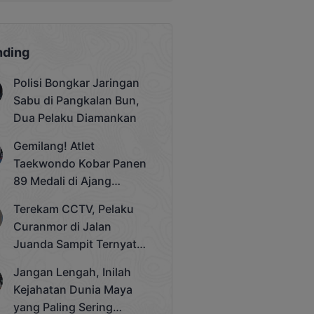
nding
Polisi Bongkar Jaringan
Sabu di Pangkalan Bun,
Dua Pelaku Diamankan
Gemilang! Atlet
Taekwondo Kobar Panen
89 Medali di Ajang
Bergengsi Rektor Unda
Terekam CCTV, Pelaku
Cup 2025
Curanmor di Jalan
Juanda Sampit Ternyata
Seorang PNS
Jangan Lengah, Inilah
Kejahatan Dunia Maya
yang Paling Sering