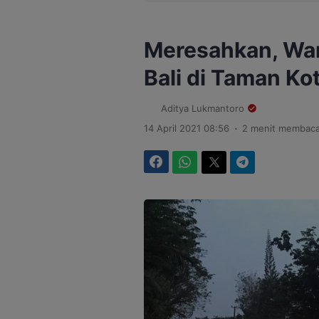
Meresahkan, Wa
Bali di Taman Ko
Aditya Lukmantoro
.
14 April 2021 08:56
2 menit membac
Facebook
WhatsApp
Twitter
Telegram