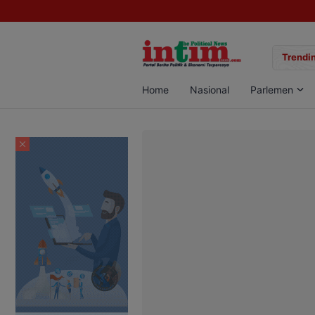
gan Sabu di Pangkalan Bun, Dua Pelaku Diamankan
Trendin
Home
Nasional
Parlemen