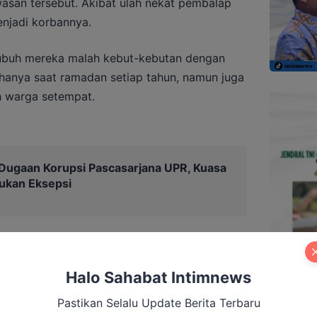
awasan tersebut. Akibat ulah nekat pembalap
menjadi korbannya.
subuh mereka malah kebut-kebutan dengan
 hanya saat ramadan setiap tahun, namun juga
h warga setempat.
Dugaan Korupsi Pascasarjana UPR, Kuasa
ukan Eksepsi
Halo Sahabat Intimnews
Pastikan Selalu Update Berita Terbaru