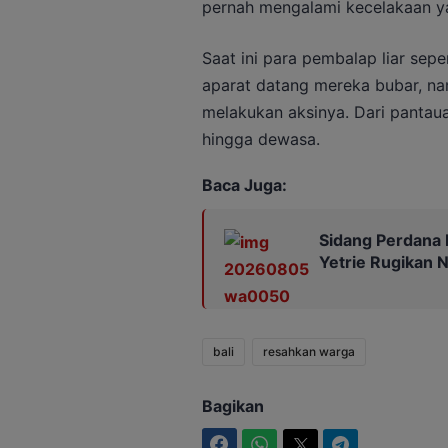
pernah mengalami kecelakaan ya
Saat ini para pembalap liar sep
aparat datang mereka bubar, na
melakukan aksinya. Dari pantau
hingga dewasa.
Baca Juga:
Sidang Perdana 
Yetrie Rugikan N
bali
resahkan warga
Bagikan
Facebook
WhatsApp
Twitter
Telegram