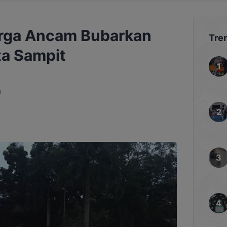
rga Ancam Bubarkan
Tre
ta Sampit
a