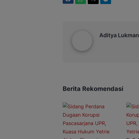
Aditya Lukmantoro
Aditya Lukman
Berita Rekomendasi