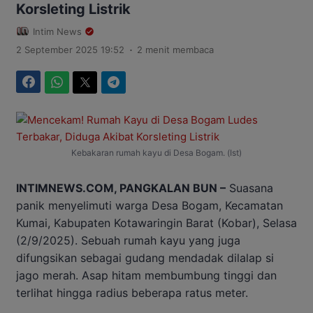
Korsleting Listrik
Intim News
.
2 September 2025 19:52
2 menit membaca
Facebook
WhatsApp
Twitter
Telegram
Kebakaran rumah kayu di Desa Bogam. (Ist)
INTIMNEWS.COM, PANGKALAN BUN –
Suasana
panik menyelimuti warga Desa Bogam, Kecamatan
Kumai, Kabupaten Kotawaringin Barat (Kobar), Selasa
(2/9/2025). Sebuah rumah kayu yang juga
difungsikan sebagai gudang mendadak dilalap si
jago merah. Asap hitam membumbung tinggi dan
terlihat hingga radius beberapa ratus meter.