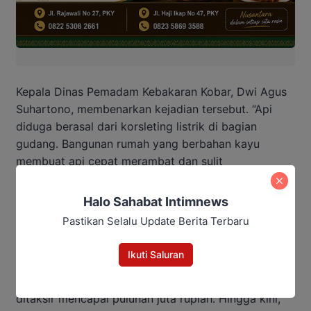
Kepala Dinas Pemadam Kebakaran Kobar, Dwi Agus
Suhartono, membenarkan kejadian tersebut. “Api
diduga berasal dari korsleting listrik di bagian
gudang. Bangunan rumah yang berbahan kayu
membuat api cepat merambat dan sulit
dikendalikan,” ujarnya.
Halo Sahabat Intimnews
Ia juga mengimbau warga untuk lebih berhati-hati
Pastikan Selalu Update Berita Terbaru
dengan instalasi listrik, khususnya pada bangunan
lama.
Ikuti Saluran
Meski tidak menimbulkan korban jiwa, kerugian
ditaksir mencapai puluhan juta rupiah. Hingga kini,