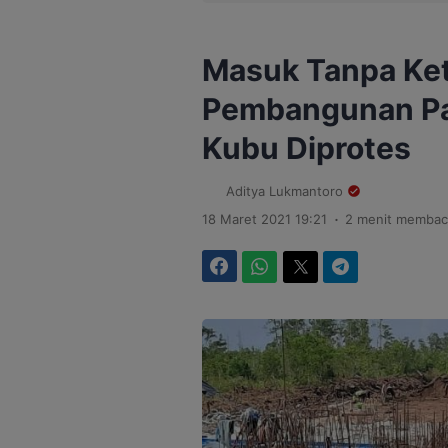
Masuk Tanpa Ket
Pembangunan Pab
Kubu Diprotes
Aditya Lukmantoro
.
18 Maret 2021 19:21
2 menit membac
Facebook
WhatsApp
Twitter
Telegram