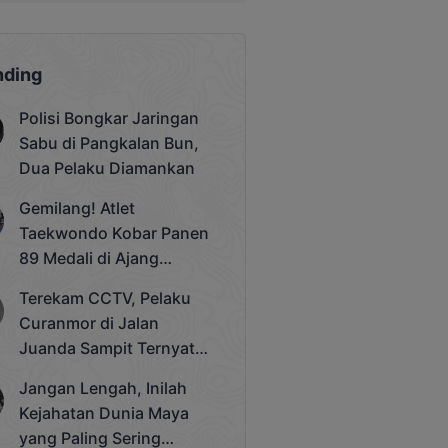
nding
Polisi Bongkar Jaringan
Sabu di Pangkalan Bun,
Dua Pelaku Diamankan
Gemilang! Atlet
Taekwondo Kobar Panen
89 Medali di Ajang
Bergengsi Rektor Unda
Terekam CCTV, Pelaku
Cup 2025
Curanmor di Jalan
Juanda Sampit Ternyata
Seorang PNS
Jangan Lengah, Inilah
Kejahatan Dunia Maya
yang Paling Sering