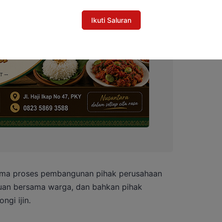
Ikuti Saluran
ama proses pembangunan pihak perusahaan
uan bersama warga, dan bahkan pihak
gi ijin.