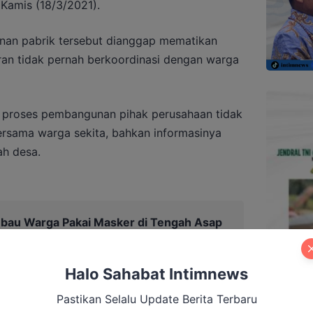
Kamis (18/3/2021).
an pabrik tersebut dianggap mematikan
aran tidak pernah berkoordinasi dengan warga
proses pembangunan pihak perusahaan tidak
rsama warga sekita, bahkan informasinya
h desa.
Imbau Warga Pakai Masker di Tengah Asap
Halo Sahabat Intimnews
Pastikan Selalu Update Berita Terbaru