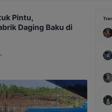
uk Pintu,
Tre
rik Daging Baku di
a