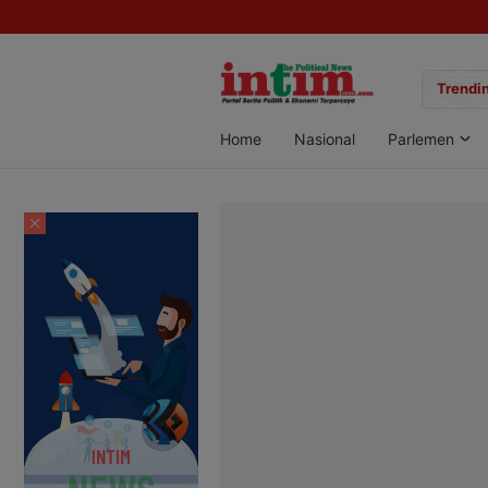
gan Sabu di Pangkalan Bun, Dua Pelaku Diamankan
Trendin
Home
Nasional
Parlemen