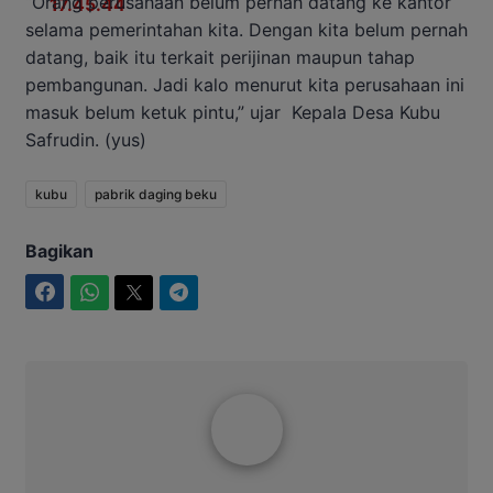
“Orang perusahaan belum pernah datang ke kantor
selama pemerintahan kita. Dengan kita belum pernah
datang, baik itu terkait perijinan maupun tahap
pembangunan. Jadi kalo menurut kita perusahaan ini
masuk belum ketuk pintu,” ujar Kepala Desa Kubu
Safrudin. (yus)
kubu
pabrik daging beku
Bagikan
Facebook
WhatsApp
Twitter
Telegram
Aditya Lukmantoro