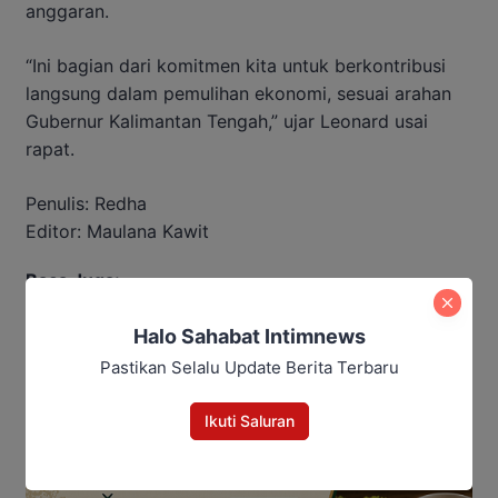
anggaran.
“Ini bagian dari komitmen kita untuk berkontribusi
langsung dalam pemulihan ekonomi, sesuai arahan
Gubernur Kalimantan Tengah,” ujar Leonard usai
rapat.
Penulis: Redha
Editor: Maulana Kawit
Baca Juga:
Halo Sahabat Intimnews
Pelayanan Stroke RSUD Doris
Diakui Dunia, Raih WSO Angels
Pastikan Selalu Update Berita Terbaru
Award Platinum
Ikuti Saluran