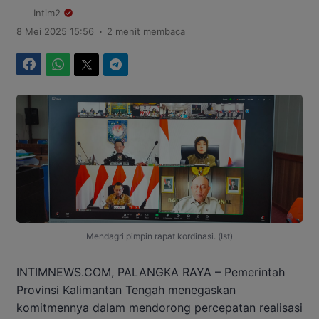
Intim2
.
8 Mei 2025 15:56
2 menit membaca
Facebook
WhatsApp
Twitter
Telegram
Mendagri pimpin rapat kordinasi. (Ist)
INTIMNEWS.COM, PALANGKA RAYA – Pemerintah
Provinsi Kalimantan Tengah menegaskan
komitmennya dalam mendorong percepatan realisasi