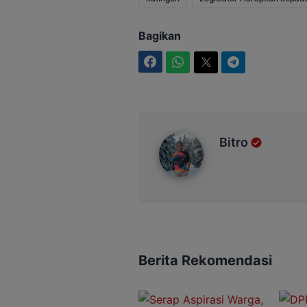
Bagikan
Facebook
WhatsApp
Twitter
Telegram
Bitro
Bitro
Berita Rekomendasi