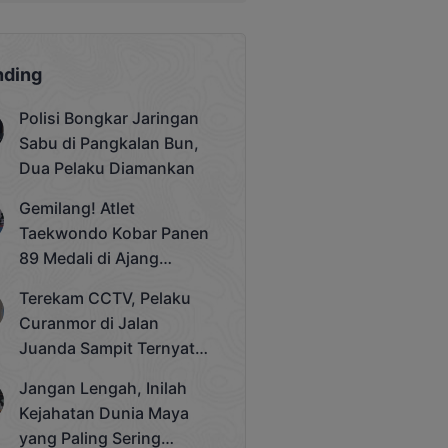
nding
Polisi Bongkar Jaringan
Sabu di Pangkalan Bun,
Dua Pelaku Diamankan
Gemilang! Atlet
Taekwondo Kobar Panen
89 Medali di Ajang
Bergengsi Rektor Unda
Terekam CCTV, Pelaku
Cup 2025
Curanmor di Jalan
Juanda Sampit Ternyata
Seorang PNS
Jangan Lengah, Inilah
Kejahatan Dunia Maya
yang Paling Sering