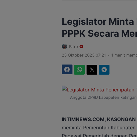
Legislator Mint
PPPK Secara Me
Bitro
.
23 Oktober 2023 07:21
1 menit mem
Facebook
WhatsApp
Twitter
Telegram
Anggota DPRD kabupaten katingan,
INTIMNEWS.COM, KASONGAN 
meminta Pemerintah Kabupaten
Pegawai Pemerintah dengan Perja