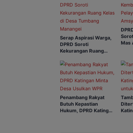
DPRD
Soro
Serap Aspirasi Warga,
Mas 
DPRD Soroti
Kekurangan Ruang
Kelas di Desa Tumbang
Manangei
Penambang Rakyat
Tamb
Butuh Kepastian
Dite
Hukum, DPRD Katingan
Katin
Minta Desa Usulkan
untu
WPR