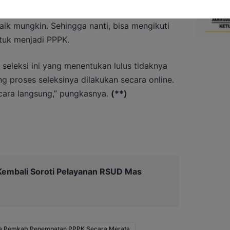
tan ini bisa dimanfaatkan oleh warga
ik mungkin. Sehingga nanti, bisa mengikuti
ntuk menjadi PPPK.
u seleksi ini yang menentukan lulus tidaknya
g proses seleksinya dilakukan secara online.
secara langsung,” pungkasnya.
(**)
embali Soroti Pelayanan RSUD Mas
da Pemkab Penempatan PPPK Secara Merata