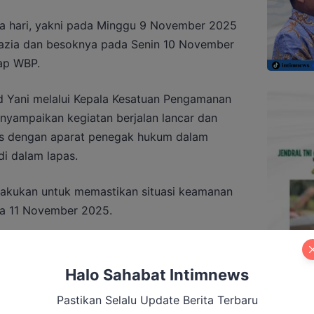
ua hari, yakni pada Minggu 9 November 2025
azia dan besoknya pada Senin 10 November
ap WBP.
Yani melalui Kepala Kesatuan Pengamanan
yampaikan kegiatan berjalan lancar dan
tas dengan aparat penegak hukum dalam
i dalam lapas.
ilakukan untuk memastikan situasi keamanan
asa 11 November 2025.
Halo Sahabat Intimnews
Tegaskan Bripko Mandala Pemegang
erasi Makarti Jaya
Pastikan Selalu Update Berita Terbaru