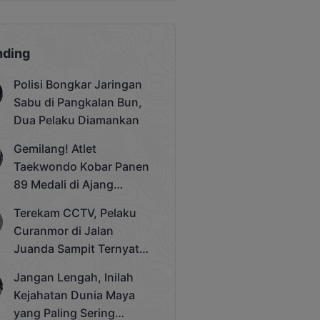
nding
Polisi Bongkar Jaringan
Sabu di Pangkalan Bun,
Dua Pelaku Diamankan
Gemilang! Atlet
Taekwondo Kobar Panen
89 Medali di Ajang
Bergengsi Rektor Unda
Terekam CCTV, Pelaku
Cup 2025
Curanmor di Jalan
Juanda Sampit Ternyata
Seorang PNS
Jangan Lengah, Inilah
Kejahatan Dunia Maya
yang Paling Sering