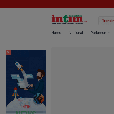
gan Sabu di Pangkalan Bun, Dua Pelaku Diamankan
Trendin
Home
Nasional
Parlemen