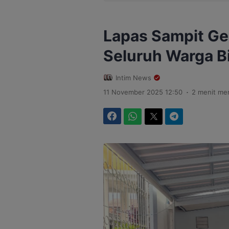
Lapas Sampit Gel
Seluruh Warga B
Intim News
.
11 November 2025 12:50
2 menit me
Facebook
WhatsApp
Twitter
Telegram