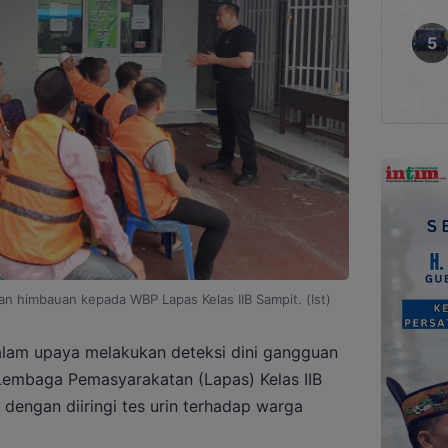
n himbauan kepada WBP Lapas Kelas IIB Sampit. (Ist)
lam upaya melakukan deteksi dini gangguan
Lembaga Pemasyarakatan (Lapas) Kelas IIB
 dengan diiringi tes urin terhadap warga