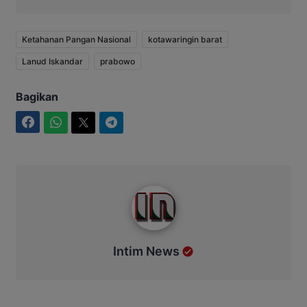
Ketahanan Pangan Nasional
kotawaringin barat
Lanud Iskandar
prabowo
Bagikan
Facebook
WhatsApp
Twitter
Telegram
Intim News
Intim News