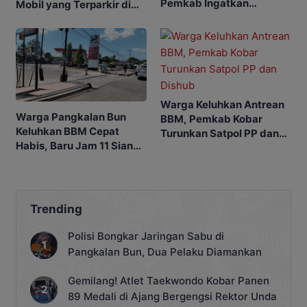
Pemkab Ingatkan
Mobil yang Terparkir di
Ancaman Pidana bagi
Pangkalan Bun
Penyalahgunaan
Warga Keluhkan Antrean
Warga Pangkalan Bun
BBM, Pemkab Kobar
Keluhkan BBM Cepat
Turunkan Satpol PP dan
Habis, Baru Jam 11 Siang
Dishub
SPBU Sudah Kehabisan
Stok
Trending
Polisi Bongkar Jaringan Sabu di
Pangkalan Bun, Dua Pelaku Diamankan
Gemilang! Atlet Taekwondo Kobar Panen
89 Medali di Ajang Bergengsi Rektor Unda