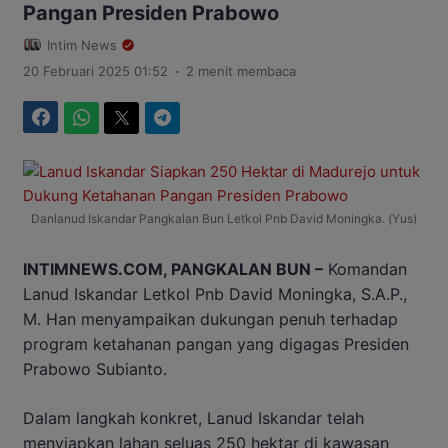
Pangan Presiden Prabowo
Intim News
.
20 Februari 2025 01:52
2 menit membaca
Facebook
WhatsApp
Twitter
Telegram
Danlanud Iskandar Pangkalan Bun Letkol Pnb David Moningka. (Yus)
INTIMNEWS.COM, PANGKALAN BUN –
Komandan
Lanud Iskandar Letkol Pnb David Moningka, S.A.P.,
M. Han menyampaikan dukungan penuh terhadap
program ketahanan pangan yang digagas Presiden
Prabowo Subianto.
Dalam langkah konkret, Lanud Iskandar telah
menyiapkan lahan seluas 250 hektar di kawasan