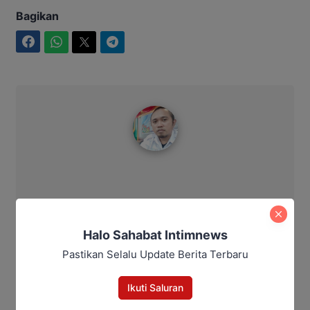
Bagikan
Facebook
WhatsApp
Twitter
Telegram
Redaksi IntimNews
Halo Sahabat Intimnews
Pastikan Selalu Update Berita Terbaru
Ikuti Saluran