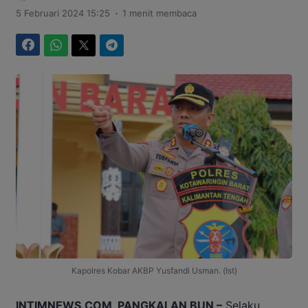
.
5 Februari 2024 15:25
1 menit membaca
Facebook
WhatsApp
Twitter
Telegram
Kapolres Kobar AKBP Yusfandi Usman. (Ist)
INTIMNEWS.COM, PANGKALAN BUN –
Selaku