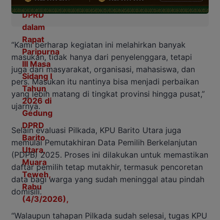
“Kami berharap kegiatan ini melahirkan banyak
masukan, tidak hanya dari penyelenggara, tetapi
juga dari masyarakat, organisasi, mahasiswa, dan
pers. Masukan itu nantinya bisa menjadi perbaikan
yang lebih matang di tingkat provinsi hingga pusat,”
ujarnya.
Selain evaluasi Pilkada, KPU Barito Utara juga
memulai Pemutakhiran Data Pemilih Berkelanjutan
(PDPB) 2025. Proses ini dilakukan untuk memastikan
daftar pemilih tetap mutakhir, termasuk pencoretan
data bagi warga yang sudah meninggal atau pindah
domisili.
“Walaupun tahapan Pilkada sudah selesai, tugas KPU