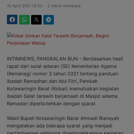
.
10 April 2021 14:23
2 menit membaca
Facebook
WhatsApp
Twitter
Telegram
INTIMNEWS, PANGKALAN BUN – Berdasarkan hasil
rapat dari surat edaran (SE) Kementerian Agama
(Kemenag) nomor 3 tahun 2021 tentang panduan
ibadah Ramadhan dan Idul Fitri, Pemkab
Kotawaringin Barat (Kobar) memutuskan kegiatan
ibadah Salat tarawih berjamaah di Masjid selama
Ramadan diperbolehkan dengan syarat.
Wakil Bupati Kotawaringin Barat Ahmadi Riansyah
mengatakan ada bebrapa syarat yang menjadi
pertimbangan sehingga diperbolehkannya kegiatan