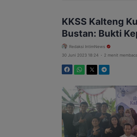
KKSS Kalteng Ku
Bustan: Bukti K
Redaksi IntimNews
.
30 Juni 2023 18:24
2 menit membac
Facebook
WhatsApp
Twitter
Telegram