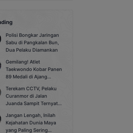
nding
Polisi Bongkar Jaringan
Sabu di Pangkalan Bun,
Dua Pelaku Diamankan
Gemilang! Atlet
Taekwondo Kobar Panen
89 Medali di Ajang
Bergengsi Rektor Unda
Terekam CCTV, Pelaku
Cup 2025
Curanmor di Jalan
Juanda Sampit Ternyata
Seorang PNS
Jangan Lengah, Inilah
Kejahatan Dunia Maya
yang Paling Sering