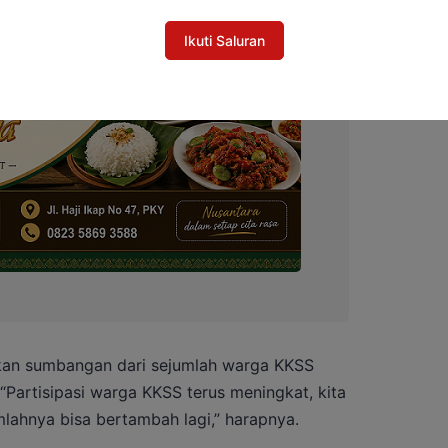
Ikuti Saluran
an sumbangan dari sejumlah warga KKSS
“Partisipasi warga KKSS terus meningkat, kita
ahnya bisa bertambah lagi,” harapnya.