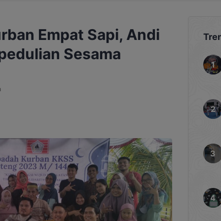
rban Empat Sapi, Andi
Tre
epedulian Sesama
a