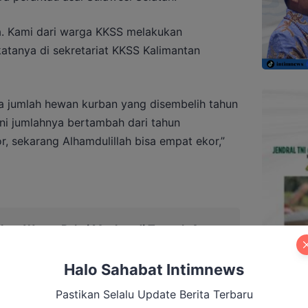
a. Kami dari warga KKSS melakukan
atanya di sekretariat KKSS Kalimantan
 jumlah hewan kurban yang disembelih tahun
Ini jumlahnya bertambah dari tahun
, sekarang Alhamdulillah bisa empat ekor,”
Imbau Warga Pakai Masker di Tengah Asap
Halo Sahabat Intimnews
Pastikan Selalu Update Berita Terbaru