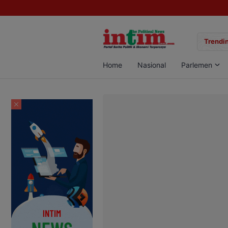
gan Sabu di Pangkalan Bun, Dua Pelaku Diamankan
Trendin
Home
Nasional
Parlemen