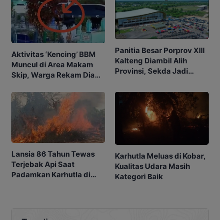
Panitia Besar Porprov Xlll
Aktivitas ‘Kencing’ BBM
Kalteng Diambil Alih
Muncul di Area Makam
Provinsi, Sekda Jadi
Skip, Warga Rekam Diam-
Ketua
diam
Lansia 86 Tahun Tewas
Karhutla Meluas di Kobar,
Terjebak Api Saat
Kualitas Udara Masih
Padamkan Karhutla di
Kategori Baik
Kebunnya