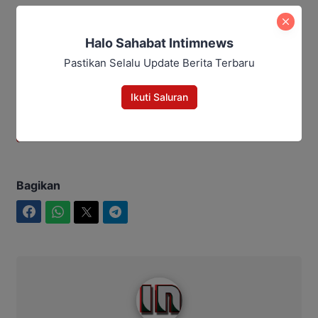
Editor: Andrian
Halo Sahabat Intimnews
Baca Juga:
Pastikan Selalu Update Berita Terbaru
Panitia Besar Porprov Xlll Kalteng
Ikuti Saluran
Diambil Alih Provinsi, Sekda Jadi
Ketua
Bagikan
Facebook
WhatsApp
Twitter
Telegram
Intim News