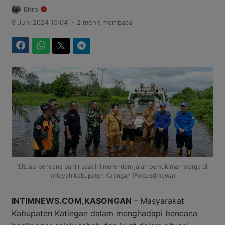
Bitro
.
9 Juni 2024 15:04
2 menit membaca
Facebook
WhatsApp
Twitter
Telegram
Situasi bencana banjir saat ini merendam jalan pemukiman warga di
wilayah kabupaten Katingan (Foto:Istimewa)
INTIMNEWS.COM,KASONGAN
– Masyarakat
Kabupaten Katingan dalam menghadapi bencana