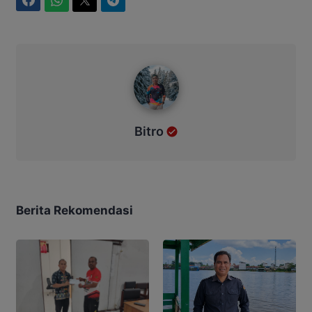
Facebook
WhatsApp
Twitter
Telegram
Bitro
Bitro
Berita Rekomendasi