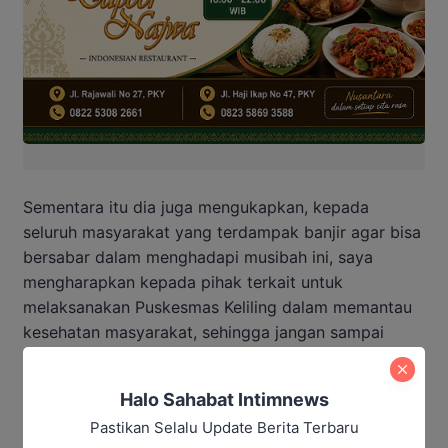
Sementara itu dia juga mengukapkan, kepada
seluruh masyarakat yang terdampak banjir agar bisa
bersabar dalam menghadapi musibah ini, saya
mengharapkan kepada pihak terkait untuk
melaksanakan Puskesmas Keliling dalam memantau
kesehatan masyarakat, sehingga jangan sampai
masyarakat yang sudah terkena banjir kemudian
terkena penyakit akibat dari musibah banjir ini.
Halo Sahabat Intimnews
Pastikan Selalu Update Berita Terbaru
“Saya meminta untuk dibuatkan dapur umum untuk