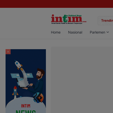
gan Sabu di Pangkalan Bun, Dua Pelaku Diamankan
Trendin
Home
Nasional
Parlemen