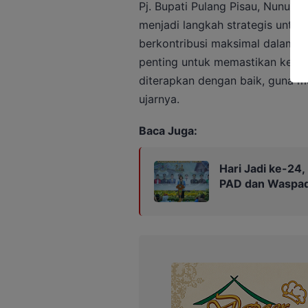
Pj. Bupati Pulang Pisau, Nunu A
menjadi langkah strategis untu
berkontribusi maksimal dalam p
penting untuk memastikan kebij
diterapkan dengan baik, guna 
ujarnya.
Baca Juga:
Hari Jadi ke-24
PAD dan Waspad