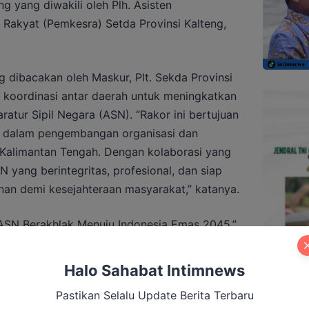
ng yang diwakili oleh Plh. Asisten
 Rakyat (Pemkesra) Setda Provinsi Kalteng,
 dibacakan oleh Maskur, Plt. Sekda Provinsi
koordinasi antar daerah untuk meningkatkan
ratur Sipil Negara (ASN). “Rakor ini bertujuan
s dalam pengembangan organisasi dan
 Kalimantan Tengah. Dengan kolaborasi yang
 yang berintegritas, profesional, dan siap
 demi kesejahteraan masyarakat,” katanya.
SN Berakhlak Menuju Indonesia Emas 2045,”
an persepsi atas berbagai kebijakan di
aian, serta mendorong implementasinya
Halo Sahabat Intimnews
aten/kota di Kalimantan Tengah.
Pastikan Selalu Update Berita Terbaru