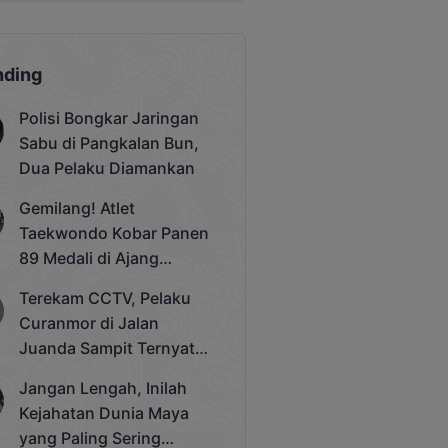
nding
Polisi Bongkar Jaringan
Sabu di Pangkalan Bun,
Dua Pelaku Diamankan
Gemilang! Atlet
Taekwondo Kobar Panen
89 Medali di Ajang
Bergengsi Rektor Unda
Terekam CCTV, Pelaku
Cup 2025
Curanmor di Jalan
Juanda Sampit Ternyata
Seorang PNS
Jangan Lengah, Inilah
Kejahatan Dunia Maya
yang Paling Sering