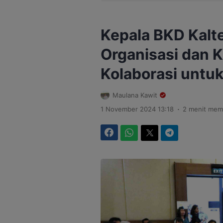
Kepala BKD Kalte
Organisasi dan 
Kolaborasi untu
Maulana Kawit
.
1 November 2024 13:18
2 menit mem
Facebook
WhatsApp
Twitter
Telegram