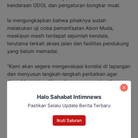
kendaraan ODOL dan pengaturan bongkar muat.
Ia mengungkapkan bahwa pihaknya sudah
melakukan uji coba pemanfaatan Abon Muda,
meskipun masih terdapat sejumlah kendala,
terutama terkait akses jalan dan fasilitas pendukung
yang belum memadai.
“Kami akan segera mengevaluasi kondisi di lapangan
dan menyusun langkah-langkah perbaikan agar
Abon Muda bisa difungsikan secara optimal,” ujar
Amir.
Halo Sahabat Intimnews
Baca Juga:
Pastikan Selalu Update Berita Terbaru
Panitia Besar Porprov Xlll Kalteng
Ikuti Saluran
Diambil Alih Provinsi, Sekda Jadi
Ketua