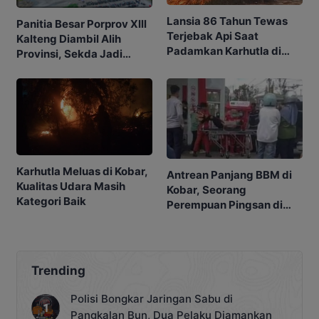
Lansia 86 Tahun Tewas
Panitia Besar Porprov Xlll
Terjebak Api Saat
Kalteng Diambil Alih
Padamkan Karhutla di
Provinsi, Sekda Jadi
Kebunnya
Ketua
Karhutla Meluas di Kobar,
Antrean Panjang BBM di
Kualitas Udara Masih
Kobar, Seorang
Kategori Baik
Perempuan Pingsan di
SPBU
Trending
Polisi Bongkar Jaringan Sabu di
Pangkalan Bun, Dua Pelaku Diamankan