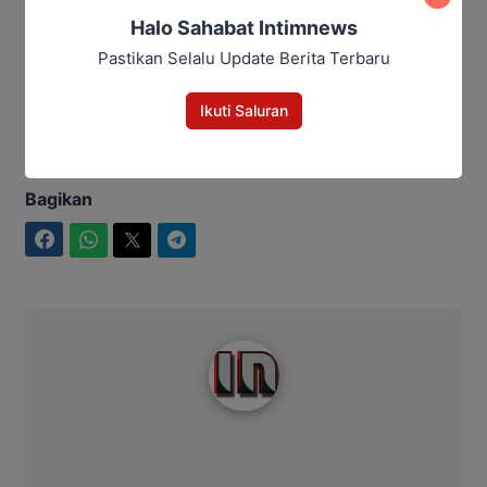
Halo Sahabat Intimnews
Panitia Besar Porprov Xlll Kalteng
Pastikan Selalu Update Berita Terbaru
Diambil Alih Provinsi, Sekda Jadi
Ketua
Ikuti Saluran
Bagikan
Facebook
WhatsApp
Twitter
Telegram
Intim News