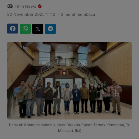
Intim News
.
22 November 2025 11:12
2 menit membaca
Facebook
WhatsApp
Twitter
Telegram
Pemkab Kobar menerima kunker Direktur Pakan Ternak Kementan, Tri
Melasari. (Ist)