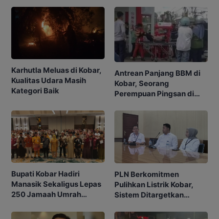
Karhutla Meluas di Kobar,
Antrean Panjang BBM di
Kualitas Udara Masih
Kobar, Seorang
Kategori Baik
Perempuan Pingsan di
SPBU
Bupati Kobar Hadiri
PLN Berkomitmen
Manasik Sekaligus Lepas
Pulihkan Listrik Kobar,
250 Jamaah Umrah
Sistem Ditargetkan
Alkamila
Normal 25 Agustus 2026