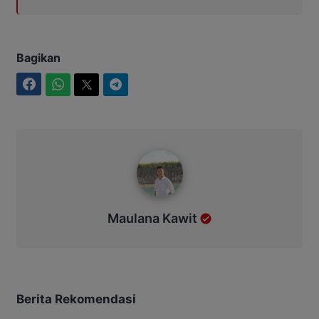
Bagikan
Facebook
WhatsApp
Twitter
Telegram
Maulana Kawit
Maulana Kawit
Berita Rekomendasi