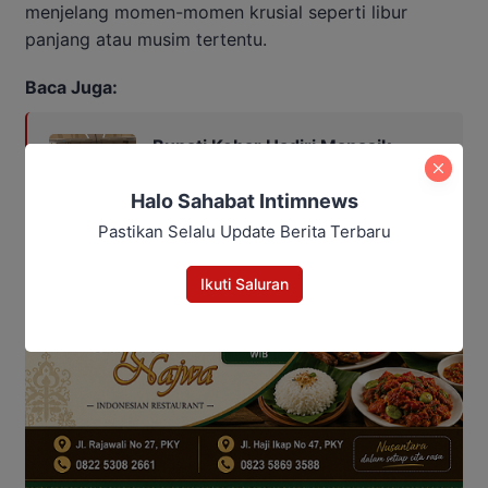
menjelang momen-momen krusial seperti libur
panjang atau musim tertentu.
Baca Juga:
Bupati Kobar Hadiri Manasik
Sekaligus Lepas 250 Jamaah
Umrah Alkamila
Halo Sahabat Intimnews
Pastikan Selalu Update Berita Terbaru
Ikuti Saluran