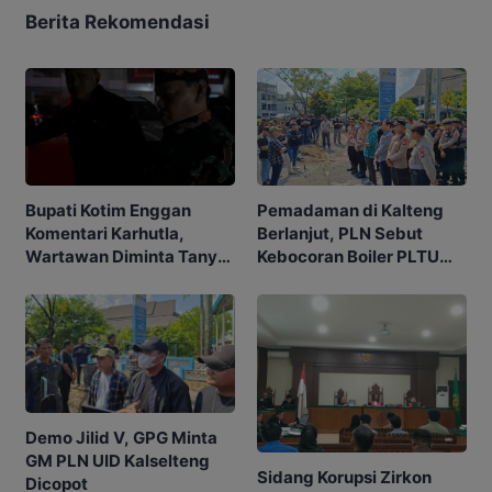
Berita Rekomendasi
Pemadaman di Kalteng
Bupati Kotim Enggan
Berlanjut, PLN Sebut
Komentari Karhutla,
Kebocoran Boiler PLTU
Wartawan Diminta Tanya
TPI jadi Penyebabnya
ke Gubernur
Demo Jilid V, GPG Minta
GM PLN UID Kalselteng
Sidang Korupsi Zirkon
Dicopot