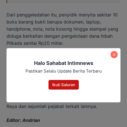
Dari penggeledahan itu, penyidik menyita sekitar 10
boks barang bukti berupa dokumen, laptop,
handphone, nota, nota kosong hingga stempel yang
diduga berkaitan dengan pengelolaan dana hibah
Pilkada senilai Rp20 miliar.
“Dari barang-barang yang sudah kita amankan ini
Halo Sahabat Intimnews
nanti kita teliti lagi, setelah kita teliti lagi
menyangkut siapa saja di dalam inventaris baru kita
Pastikan Selalu Update Berita Terbaru
panggil lagi,” jelas Hadiarto.
Ikuti Saluran
Sejauh ini, sekitar 15 orang telah diperiksa dalam
perkara tersebut, termasuk Ketua KPU Kota Palangka
Raya dan sejumlah pejabat terkait lainnya.
Editor: Andrian