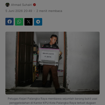
Ahmad Suhairi
.
5 Juni 2026 20:49
2 menit membaca
Facebook
WhatsApp
Twitter
Telegram
Petugas Kejari Palangka Raya membawa sejumlah barang bukti usai
penggeledahan di Kantor KPU Kota Palangka Raya terkait dugaan