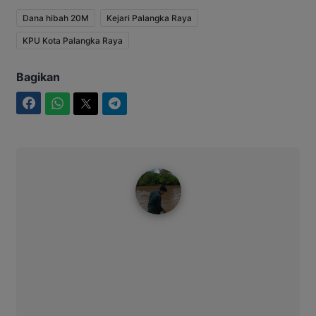
Dana hibah 20M
Kejari Palangka Raya
KPU Kota Palangka Raya
Bagikan
Facebook
WhatsApp
Twitter
Telegram
Ahmad Suhairi