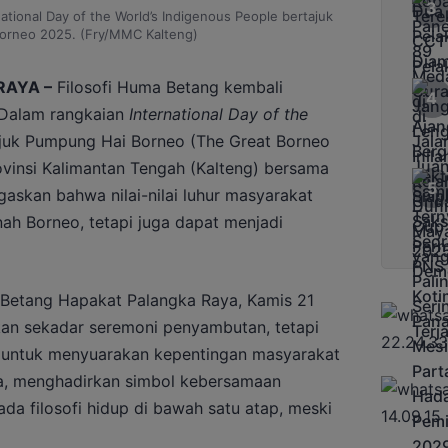
tional Day of the World’s Indigenous People bertajuk
orneo 2025. (Fry/MMC Kalteng)
RAYA –
Filosofi Huma Betang kembali
 Dalam rangkaian
International Day of the
juk Pumpung Hai Borneo (The Great Borneo
vinsi Kalimantan Tengah (Kalteng) bersama
skan bahwa nilai-nilai luhur masyarakat
nah Borneo, tetapi juga dapat menjadi
 Betang Hapakat Palangka Raya, Kamis 21
kan sekadar seremoni penyambutan, tetapi
 untuk menyuarakan kepentingan masyarakat
a, menghadirkan simbol kebersamaan
da filosofi hidup di bawah satu atap, meski