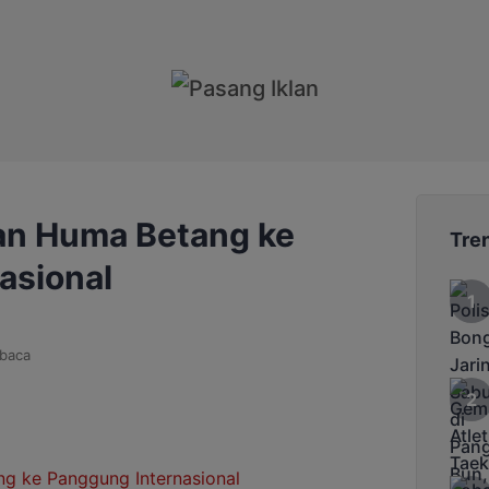
an Huma Betang ke
Tre
asional
baca