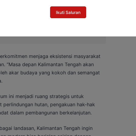
Ikuti Saluran
g Salurkan Ratusan Perangkat Starlink
dan Puskesmas
 berkomitmen menjaga eksistensi masyarakat
an. “Masa depan Kalimantan Tengah akan
oleh akar budaya yang kokoh dan semangat
.
um ini menjadi ruang strategis untuk
t perlindungan hutan, pengakuan hak-hak
adat dalam pembangunan berkelanjutan.
bagai landasan, Kalimantan Tengah ingin