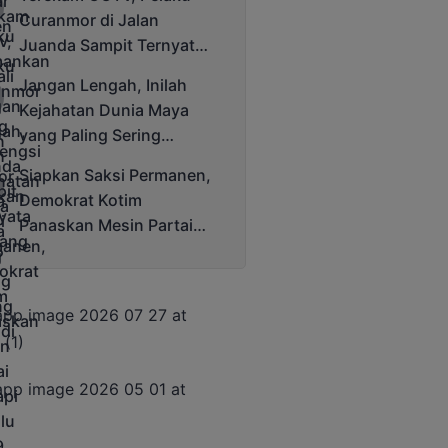
Cup 2025
Curanmor di Jalan
Juanda Sampit Ternyata
Seorang PNS
Jangan Lengah, Inilah
Kejahatan Dunia Maya
yang Paling Sering
Terjadi
Siapkan Saksi Permanen,
Demokrat Kotim
Panaskan Mesin Partai
Hadapi Pemilu 2029