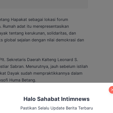
tang Hapakat sebagai lokasi forum
an. Rumah adat itu merepresentasikan
ak tentang kerukunan, solidaritas, dan
 global sejalan dengan nilai demokrasi dan
lt. Sekretaris Daerah Kalteng Leonard S.
iar Sabran. Menurutnya, jauh sebelum istilah
rakat Dayak sudah mempraktikkannya dalam
losofi Huma Betang.
idup dan berkembang dalam budaya Dayak.
Halo Sahabat Intimnews
bersamaan menjadi landasan utama dalam
 ujarnya.
Pastikan Selalu Update Berita Terbaru