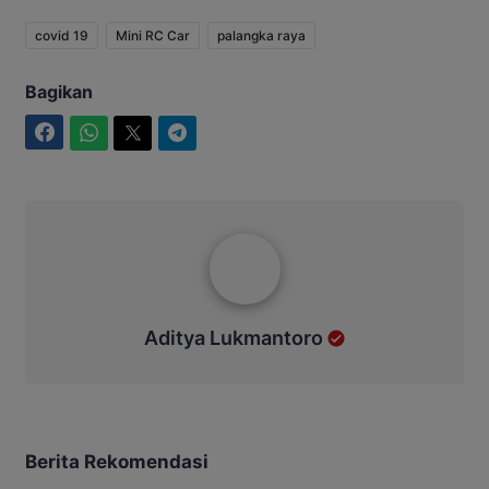
covid 19
Mini RC Car
palangka raya
Bagikan
Facebook
WhatsApp
Twitter
Telegram
Aditya Lukmantoro
Aditya Lukmantoro
Berita Rekomendasi