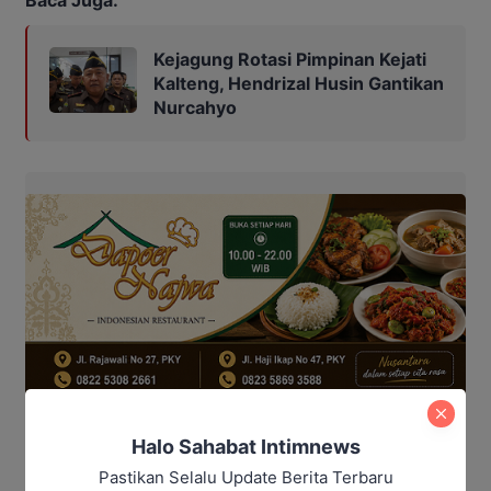
Kejagung Rotasi Pimpinan Kejati
Kalteng, Hendrizal Husin Gantikan
Nurcahyo
Halo Sahabat Intimnews
Pastikan Selalu Update Berita Terbaru
“Kita buat lapangan atau lintasan sendiri dari busa.