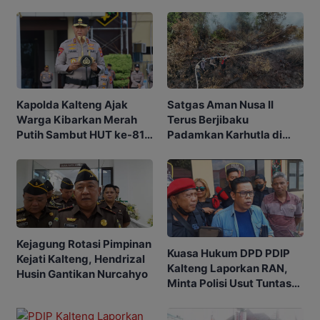
Kapolda Kalteng Ajak
Satgas Aman Nusa II
Warga Kibarkan Merah
Terus Berjibaku
Putih Sambut HUT ke-81
Padamkan Karhutla di
RI
Tengah Cuaca Ekstrem
Kejagung Rotasi Pimpinan
Kuasa Hukum DPD PDIP
Kejati Kalteng, Hendrizal
Kalteng Laporkan RAN,
Husin Gantikan Nurcahyo
Minta Polisi Usut Tuntas
Sengketa Eks Kantor