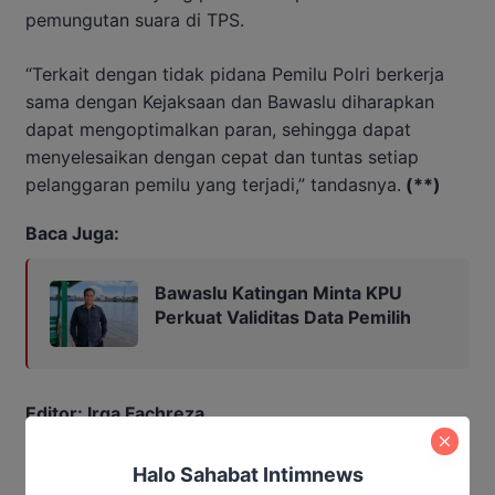
pemungutan suara di TPS.
“Terkait dengan tidak pidana Pemilu Polri berkerja
sama dengan Kejaksaan dan Bawaslu diharapkan
dapat mengoptimalkan paran, sehingga dapat
menyelesaikan dengan cepat dan tuntas setiap
pelanggaran pemilu yang terjadi,” tandasnya.
(**)
Baca Juga:
Bawaslu Katingan Minta KPU
Perkuat Validitas Data Pemilih
Editor: Irga Fachreza
katingan
Halo Sahabat Intimnews