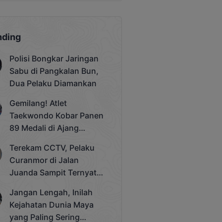
nding
Polisi Bongkar Jaringan
Sabu di Pangkalan Bun,
Dua Pelaku Diamankan
Gemilang! Atlet
Taekwondo Kobar Panen
89 Medali di Ajang
Bergengsi Rektor Unda
Terekam CCTV, Pelaku
Cup 2025
Curanmor di Jalan
Juanda Sampit Ternyata
Seorang PNS
Jangan Lengah, Inilah
Kejahatan Dunia Maya
yang Paling Sering