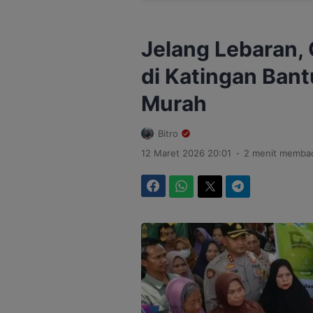
Jelang Lebaran, O
di Katingan Ban
Murah
Bitro
.
12 Maret 2026 20:01
2 menit memba
Facebook
WhatsApp
Twitter
Telegram