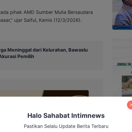
epada pihak AMD Sumber Mulia Bersaudara
ar,” ujar Saiful, Kamis (12/3/2026).
ga Meninggal dari Kelurahan, Bawaslu
Akurasi Pemilih
Halo Sahabat Intimnews
Pastikan Selalu Update Berita Terbaru