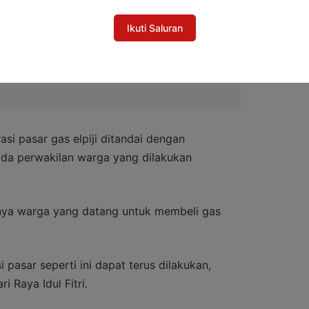
Ikuti Saluran
si pasar gas elpiji ditandai dengan
ada perwakilan warga yang dilakukan
knya warga yang datang untuk membeli gas
pasar seperti ini dapat terus dilakukan,
 Raya Idul Fitri.