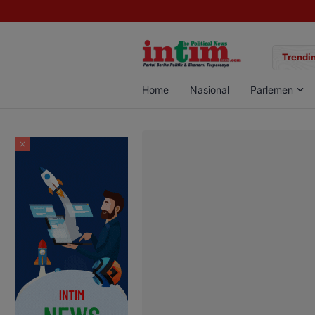
gan Sabu di Pangkalan Bun, Dua Pelaku Diamankan
Trendin
Home
Nasional
Parlemen