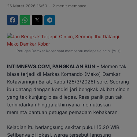
.
26 Maret 2026 16:50
2 menit membaca
Facebook
WhatsApp
Twitter
Telegram
Petugas Damkar Kobar saat membantu melepas cincin. (Yus)
INTIMNEWS.COM, PANGKALAN BUN
– Momen tak
biasa terjadi di Markas Komando (Mako) Damkar
Kotawaringin Barat, Rabu (25/3/2026) sore. Seorang
ibu datang dengan kondisi jari bengkak akibat cincin
yang tak kunjung bisa dilepas. Rasa panik pun tak
terhindarkan hingga akhirnya ia memutuskan
meminta bantuan petugas pemadam kebakaran.
Kejadian itu berlangsung sekitar pukul 15.20 WIB.
Setibanya di lokasi, warga tersebut langsung