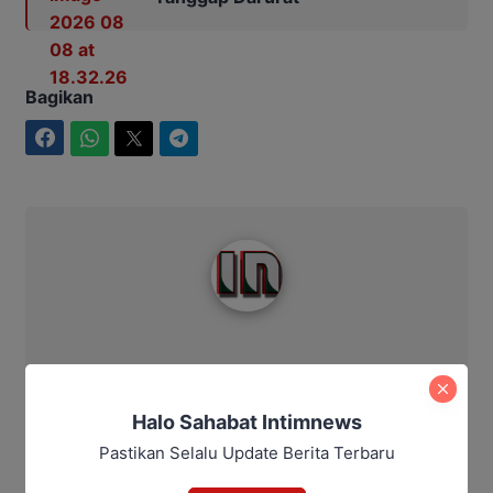
Bagikan
Facebook
WhatsApp
Twitter
Telegram
Intim News
Halo Sahabat Intimnews
Pastikan Selalu Update Berita Terbaru