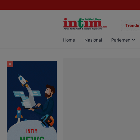
gan Sabu di Pangkalan Bun, Dua Pelaku Diamankan
Trendin
Home
Nasional
Parlemen