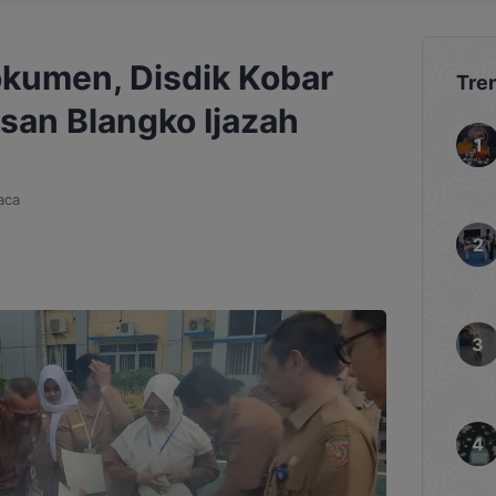
okumen, Disdik Kobar
Tre
an Blangko Ijazah
aca