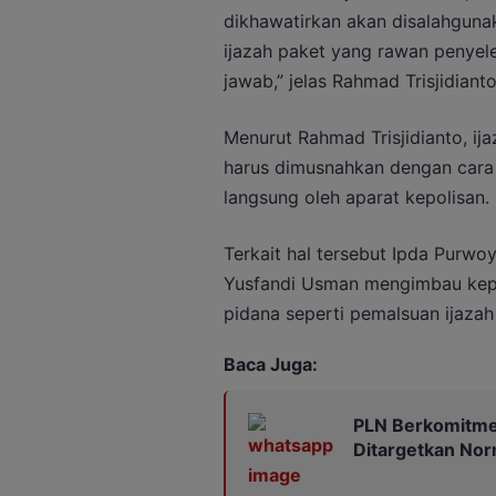
dikhawatirkan akan disalahgunak
ijazah paket yang rawan penye
jawab,” jelas Rahmad Trisjidianto
Menurut Rahmad Trisjidianto, ija
harus dimusnahkan dengan cara d
langsung oleh aparat kepolisan.
Terkait hal tersebut Ipda Purw
Yusfandi Usman mengimbau kepa
pidana seperti pemalsuan ijazah 
Baca Juga:
PLN Berkomitmen
Ditargetkan Nor