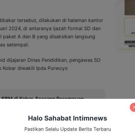
bakar tersebut, dilakukan di halaman kantor
uari 2024, di antaranya ijazah formal SD dan
l paket A dan B yang disaksikan langsung
nas setempat.
abid dijajaran Dinas Pendidikan, pengawas SD
s Kobar diwakili Ipda Purwoyo
g BBM di Kobar, Seorang Perempuan
Halo Sahabat Intimnews
Pastikan Selalu Update Berita Terbaru