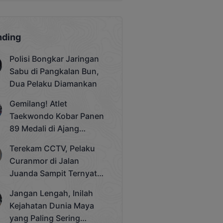
nding
Polisi Bongkar Jaringan
Sabu di Pangkalan Bun,
Dua Pelaku Diamankan
Gemilang! Atlet
Taekwondo Kobar Panen
89 Medali di Ajang
Bergengsi Rektor Unda
Terekam CCTV, Pelaku
Cup 2025
Curanmor di Jalan
Juanda Sampit Ternyata
Seorang PNS
Jangan Lengah, Inilah
Kejahatan Dunia Maya
yang Paling Sering