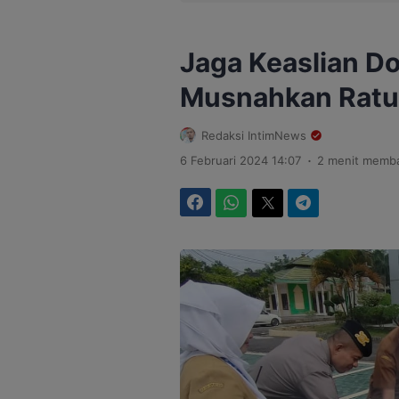
Jaga Keaslian D
Musnahkan Ratus
Redaksi IntimNews
.
6 Februari 2024 14:07
2 menit memb
Facebook
WhatsApp
Twitter
Telegram