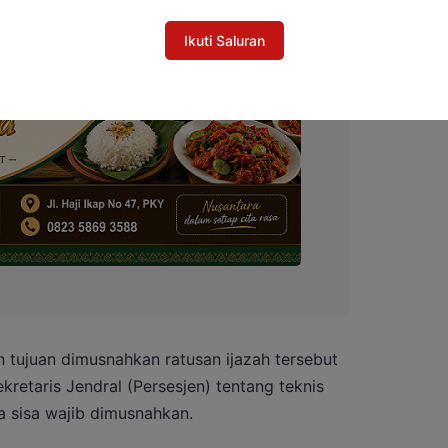
Ikuti Saluran
n tujuan dimusnahkan ratusan ijazah tersebut
etaris Jendral (Persesjen) tentang teknis
da sisa wajib dimusnahkan.