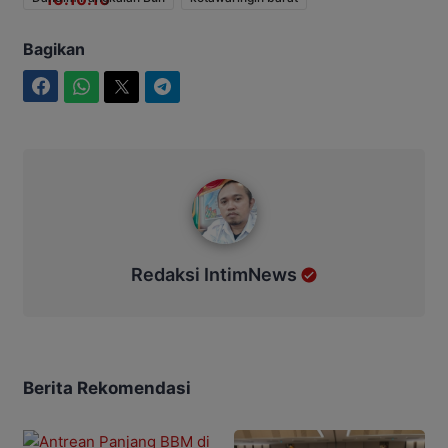
Bagikan
Facebook
WhatsApp
Twitter
Telegram
Redaksi IntimNews
Redaksi IntimNews
Berita Rekomendasi