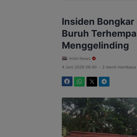
Insiden Bongkar
Buruh Terhempas
Menggelinding
Intim News
.
4 Juni 2026 06:40
2 menit membaca
Facebook
WhatsApp
Twitter
Telegram