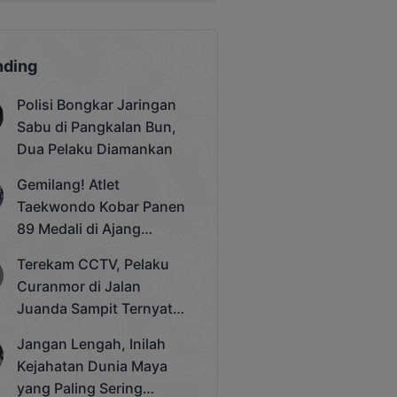
nding
Polisi Bongkar Jaringan
Sabu di Pangkalan Bun,
Dua Pelaku Diamankan
Gemilang! Atlet
Taekwondo Kobar Panen
89 Medali di Ajang
Bergengsi Rektor Unda
Terekam CCTV, Pelaku
Cup 2025
Curanmor di Jalan
Juanda Sampit Ternyata
Seorang PNS
Jangan Lengah, Inilah
Kejahatan Dunia Maya
yang Paling Sering