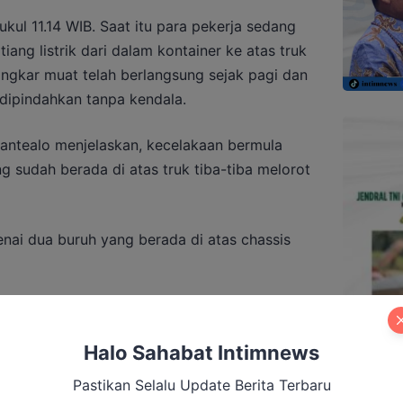
pukul 11.14 WIB. Saat itu para pekerja sedang
ang listrik dari dalam kontainer ke atas truk
ngkar muat telah berlangsung sejak pagi dan
dipindahkan tanpa kendala.
antealo menjelaskan, kecelakaan bermula
ang sudah berada di atas truk tiba-tiba melorot
nai dua buruh yang berada di atas chassis
Halo Sahabat Intimnews
Meluas, Pemkab Siapkan Peningkatan
ggap Darurat
Pastikan Selalu Update Berita Terbaru