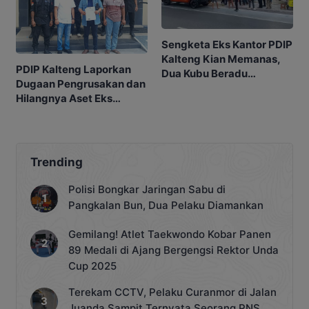
Sengketa Eks Kantor PDIP
Kalteng Kian Memanas,
PDIP Kalteng Laporkan
Dua Kubu Beradu
Dugaan Pengrusakan dan
Argumentasi Hukum
Hilangnya Aset Eks
Kantor ke Polda
Trending
Polisi Bongkar Jaringan Sabu di
Pangkalan Bun, Dua Pelaku Diamankan
Gemilang! Atlet Taekwondo Kobar Panen
89 Medali di Ajang Bergengsi Rektor Unda
Cup 2025
Terekam CCTV, Pelaku Curanmor di Jalan
Juanda Sampit Ternyata Seorang PNS