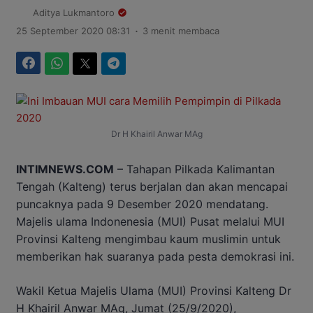
Aditya Lukmantoro
.
25 September 2020 08:31
3 menit membaca
Facebook
WhatsApp
Twitter
Telegram
Dr H Khairil Anwar MAg
INTIMNEWS.COM
– Tahapan Pilkada Kalimantan
Tengah (Kalteng) terus berjalan dan akan mencapai
puncaknya pada 9 Desember 2020 mendatang.
Majelis ulama Indonenesia (MUI) Pusat melalui MUI
Provinsi Kalteng mengimbau kaum muslimin untuk
memberikan hak suaranya pada pesta demokrasi ini.
Wakil Ketua Majelis Ulama (MUI) Provinsi Kalteng Dr
H Khairil Anwar MAg, Jumat (25/9/2020),