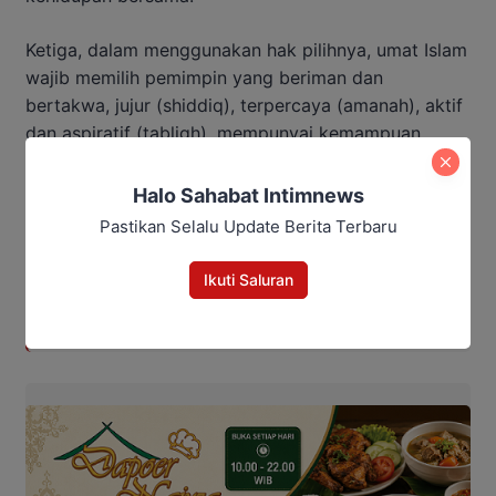
Ketiga, dalam menggunakan hak pilihnya, umat Islam
wajib memilih pemimpin yang beriman dan
bertakwa, jujur (shiddiq), terpercaya (amanah), aktif
dan aspiratif (tabligh), mempunyai kemampuan
(fathonah), dan memperjuangkan kepentingan umat.
Halo Sahabat Intimnews
Baca Juga:
Pastikan Selalu Update Berita Terbaru
Kejagung Rotasi Pimpinan Kejati
Ikuti Saluran
Kalteng, Hendrizal Husin Gantikan
Nurcahyo