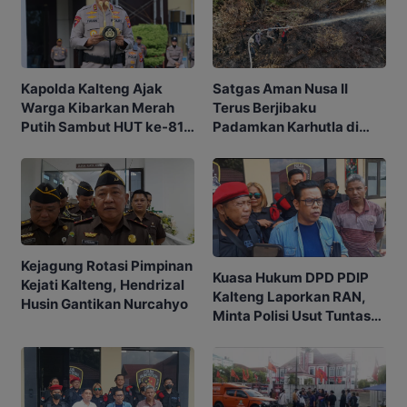
Kapolda Kalteng Ajak
Satgas Aman Nusa II
Warga Kibarkan Merah
Terus Berjibaku
Putih Sambut HUT ke-81
Padamkan Karhutla di
RI
Tengah Cuaca Ekstrem
Kejagung Rotasi Pimpinan
Kuasa Hukum DPD PDIP
Kejati Kalteng, Hendrizal
Kalteng Laporkan RAN,
Husin Gantikan Nurcahyo
Minta Polisi Usut Tuntas
Sengketa Eks Kantor