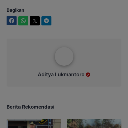
Bagikan
Facebook
WhatsApp
Twitter
Telegram
Aditya Lukmantoro
Aditya Lukmantoro
Berita Rekomendasi