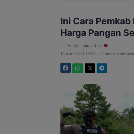
Ini Cara Pemkab
Harga Pangan S
Aditya Lukmantoro
.
13 April 2021 15:52
2 menit membaca
Facebook
WhatsApp
Twitter
Telegram