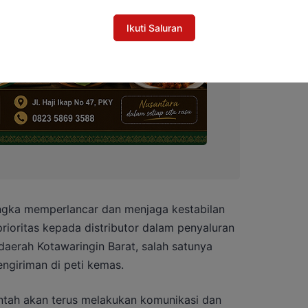
Ikuti Saluran
gka memperlancar dan menjaga kestabilan
ioritas kepada distributor dalam penyaluran
daerah Kotawaringin Barat, salah satunya
engiriman di peti kemas.
ntah akan terus melakukan komunikasi dan