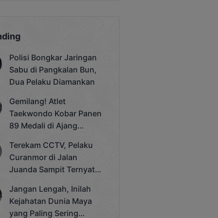
nding
Polisi Bongkar Jaringan
Sabu di Pangkalan Bun,
Dua Pelaku Diamankan
Gemilang! Atlet
Taekwondo Kobar Panen
89 Medali di Ajang
Bergengsi Rektor Unda
Terekam CCTV, Pelaku
Cup 2025
Curanmor di Jalan
Juanda Sampit Ternyata
Seorang PNS
Jangan Lengah, Inilah
Kejahatan Dunia Maya
yang Paling Sering