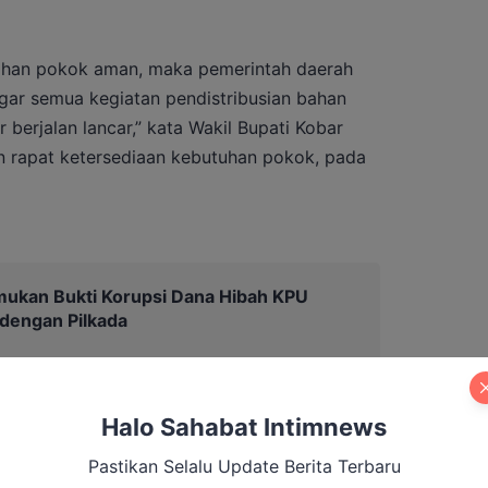
bahan pokok aman, maka pemerintah daerah
gar semua kegiatan pendistribusian bahan
 berjalan lancar,” kata Wakil Bupati Kobar
 rapat ketersediaan kebutuhan pokok, pada
mukan Bukti Korupsi Dana Hibah KPU
 dengan Pilkada
Halo Sahabat Intimnews
Pastikan Selalu Update Berita Terbaru