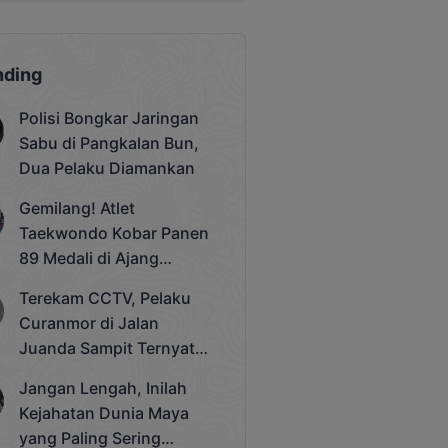
nding
Polisi Bongkar Jaringan
Sabu di Pangkalan Bun,
Dua Pelaku Diamankan
Gemilang! Atlet
Taekwondo Kobar Panen
89 Medali di Ajang
Bergengsi Rektor Unda
Terekam CCTV, Pelaku
Cup 2025
Curanmor di Jalan
Juanda Sampit Ternyata
Seorang PNS
Jangan Lengah, Inilah
Kejahatan Dunia Maya
yang Paling Sering