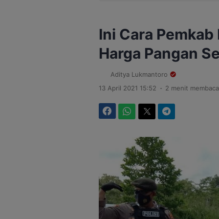
Ini Cara Pemkab
Harga Pangan S
Aditya Lukmantoro
.
13 April 2021 15:52
2 menit membaca
Facebook
WhatsApp
Twitter
Telegram