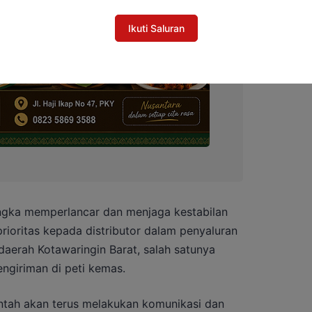
Ikuti Saluran
gka memperlancar dan menjaga kestabilan
ioritas kepada distributor dalam penyaluran
daerah Kotawaringin Barat, salah satunya
engiriman di peti kemas.
ntah akan terus melakukan komunikasi dan