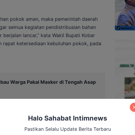
bahan pokok aman, maka pemerintah daerah
gar semua kegiatan pendistribusian bahan
 berjalan lancar,” kata Wakil Bupati Kobar
 rapat ketersediaan kebutuhan pokok, pada
Imbau Warga Pakai Masker di Tengah Asap
Halo Sahabat Intimnews
Pastikan Selalu Update Berita Terbaru