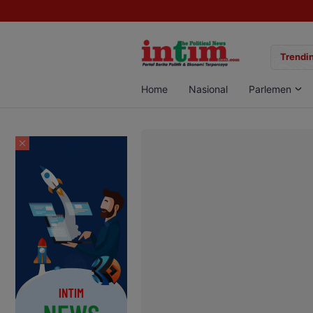
gan Sabu di Pangkalan Bun, Dua Pelaku Diamankan
Trendin
Home
Nasional
Parlemen