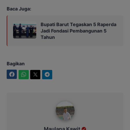
Baca Juga:
Bupati Barut Tegaskan 5 Raperda
Jadi Fondasi Pembangunan 5
Tahun
Bagikan
Facebook
WhatsApp
Twitter
Telegram
Maulana Kawit
Maulana Kawit