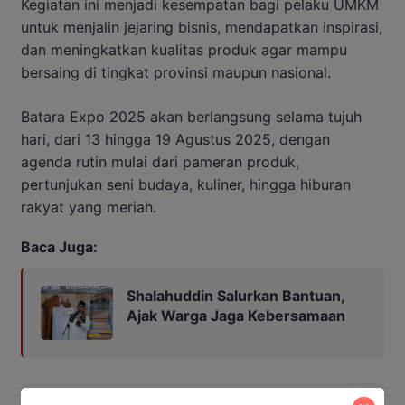
Kegiatan ini menjadi kesempatan bagi pelaku UMKM
untuk menjalin jejaring bisnis, mendapatkan inspirasi,
dan meningkatkan kualitas produk agar mampu
bersaing di tingkat provinsi maupun nasional.
Batara Expo 2025 akan berlangsung selama tujuh
hari, dari 13 hingga 19 Agustus 2025, dengan
agenda rutin mulai dari pameran produk,
pertunjukan seni budaya, kuliner, hingga hiburan
rakyat yang meriah.
Baca Juga:
Shalahuddin Salurkan Bantuan,
Ajak Warga Jaga Kebersamaan