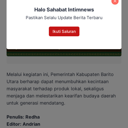
Halo Sahabat Intimnews
Pastikan Selalu Update Berita Terbaru
Ikuti Saluran
Melalui kegiatan ini, Pemerintah Kabupaten Barito
Utara berharap dapat menumbuhkan kecintaan
masyarakat terhadap produk lokal, sekaligus
menjaga dan melestarikan kearifan budaya daerah
untuk generasi mendatang.
Penulis: Redha
Editor: Andrian