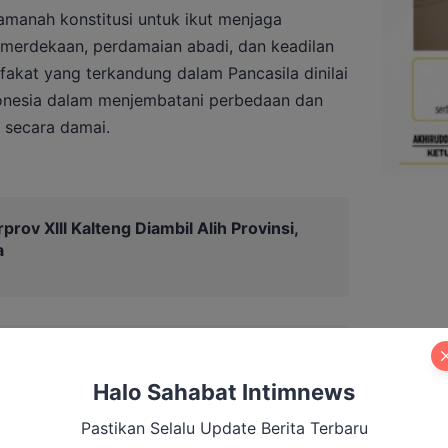
amanah konstitusi untuk ikut menjaga
emerdekaan, perdamaian abadi, dan keadilan
fakat yang terkandung dalam Pancasila dinilai
donesia dalam menjembatani perbedaan dan
 secara damai.
prov Xlll Kalteng Diambil Alih Provinsi,
a
Halo Sahabat Intimnews
Pastikan Selalu Update Berita Terbaru