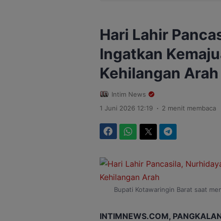
Hari Lahir Panca
Ingatkan Kemaju
Kehilangan Arah
Intim News
.
1 Juni 2026 12:19
2 menit membaca
Facebook
WhatsApp
Twitter
Telegram
Bupati Kotawaringin Barat saat mem
INTIMNEWS.COM, PANGKALAN