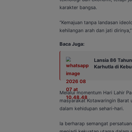
karakter bangsa.
“Kemajuan tanpa landasan ideol
kehilangan arah dan jati dirinya,
Baca Juga:
Lansia 86 Tahun
Karhutla di Keb
Melalui momentum Hari Lahir Pa
masyarakat Kotawaringin Barat u
dalam kehidupan sehari-hari.
Ia berharap semangat persatuan
menjadi kekuatan utama dalam 