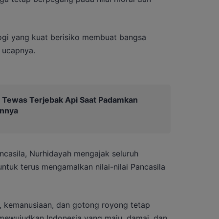
ogi yang kuat berisiko membuat bangsa
” ucapnya.
 Tewas Terjebak Api Saat Padamkan
unnya
ncasila, Nurhidayah mengajak seluruh
ntuk terus mengamalkan nilai-nilai Pancasila
, kemanusiaan, dan gotong royong tetap
mewujudkan Indonesia yang maju, damai, dan