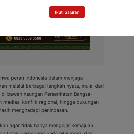
Ikuti Saluran
hwa peran Indonesia dalam menjaga
an melalui berbagai langkah nyata, mulai dari
 di bawah naungan Perserikatan Bangsa-
m mediasi konflik regional, hingga dukungan
asih menghadapi penindasan.
atkan agar tidak hanya mengejar kemajuan
uga tetap berpegang pada nilai moral dan