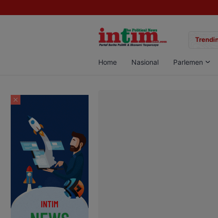
gan Sabu di Pangkalan Bun, Dua Pelaku Diamankan
Trendin
Home
Nasional
Parlemen