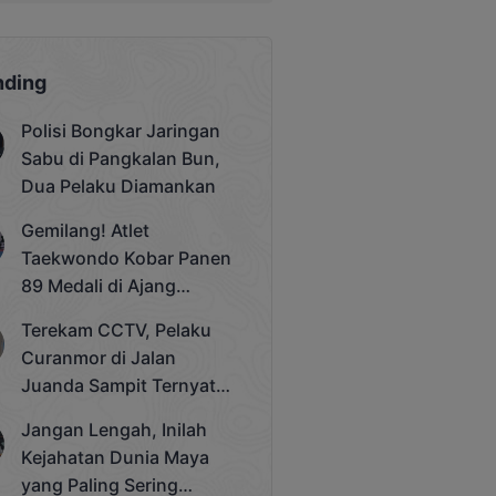
nding
Polisi Bongkar Jaringan
Sabu di Pangkalan Bun,
Dua Pelaku Diamankan
Gemilang! Atlet
Taekwondo Kobar Panen
89 Medali di Ajang
Bergengsi Rektor Unda
Terekam CCTV, Pelaku
Cup 2025
Curanmor di Jalan
Juanda Sampit Ternyata
Seorang PNS
Jangan Lengah, Inilah
Kejahatan Dunia Maya
yang Paling Sering